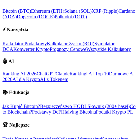
Bitcoin (BTC)
Ethereum (ETH)
Solana (SOL)
XRP (Ripple)
Cardano
(ADA)
Dogecoin (DOGE)
Polkadot (DOT)
⚡
Narzędzia
Kalkulator Podatkowy
Kalkulator Zysku (ROI)
Symulator
DCA
Konwerter Krypto
Prognozy Cenowe
Wszystkie Kalkulatory
🤖
AI
Ranking AI 2026
ChatGPT
Claude
Rankingi AI Top 10
Darmowe AI
2026
AI dla Krypto
AI z Tokenem
📚
Edukacja
Jak Kupić Bitcoin?
Bezpieczeństwo HODL
Słownik (200+ haseł)
Co
to Blockchain?
Podstawy DeFi
Halving Bitcoina
Podatki Krypto PL
🏆
Najlepsze