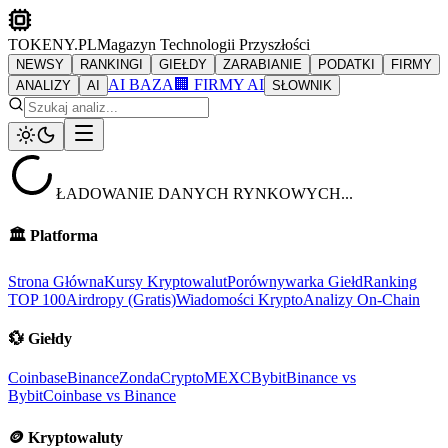
TOKENY.PL
Magazyn Technologii Przyszłości
NEWSY
RANKINGI
GIEŁDY
ZARABIANIE
PODATKI
FIRMY
AI BAZA
🏢 FIRMY AI
ANALIZY
AI
SŁOWNIK
ŁADOWANIE DANYCH RYNKOWYCH...
🏛️
Platforma
Strona Główna
Kursy Kryptowalut
Porównywarka Giełd
Ranking
TOP 100
Airdropy (Gratis)
Wiadomości Krypto
Analizy On-Chain
💱
Giełdy
Coinbase
Binance
ZondaCrypto
MEXC
Bybit
Binance vs
Bybit
Coinbase vs Binance
🪙
Kryptowaluty