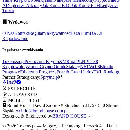
Tanie Krypto z Potencjałem
Najlepsze Memecoiny
Kryptowaluty
AI
Najlepsze Altcoiny
Jak Kupić BTC
Jak Kupić ETH
Ledger vs
Trezor
🏢
Wydawca
O Nas
Kontakt
Regulamin
Prywatność
Baza Firm
DAC8
Raportowanie
Popularne wyszukiwania:
Tokenizacja
Przelicznik Krypto
XMR na PLN
PIT-38
Kryptowaluty
ZondaCrypto Opinie
Staking
NFT
Web3
Bitcoin
Prognozy
Ethereum Prognozy
Fear & Greed Index
TVL Ranking
Partner Strategiczny:
Sprytne.pl
SSL SECURE
AI POWERED
MOBILE FIRST
🏢
Brand House Dawid Ziobro
•
Strachocin 31, 57-550 Stronie
Śląskie
•
info@brandhouse.com.pl
Designed & Engineered by
BRAND HOUSE
→
©
2026
Tokeny.pl — Magazyn Technologii Przyszłości. Dane