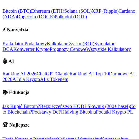
Bitcoin (BTC)
Ethereum (ETH)
Solana (SOL)
XRP (Ripple)
Cardano
(ADA)
Dogecoin (DOGE)
Polkadot (DOT)
⚡
Narzędzia
Kalkulator Podatkowy
Kalkulator Zysku (ROI)
Symulator
DCA
Konwerter Krypto
Prognozy Cenowe
Wszystkie Kalkulatory
🤖
AI
Ranking AI 2026
ChatGPT
Claude
Rankingi AI Top 10
Darmowe AI
2026
AI dla Krypto
AI z Tokenem
📚
Edukacja
Jak Kupić Bitcoin?
Bezpieczeństwo HODL
Słownik (200+ haseł)
Co
to Blockchain?
Podstawy DeFi
Halving Bitcoina
Podatki Krypto PL
🏆
Najlepsze