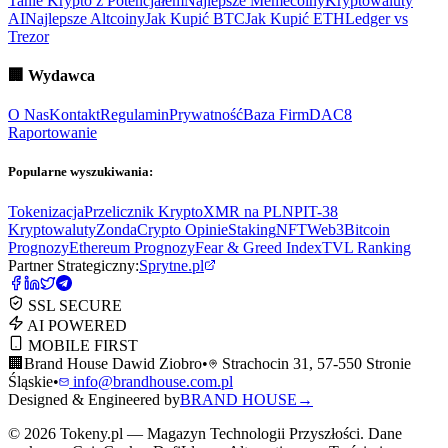
Tanie Krypto z Potencjałem
Najlepsze Memecoiny
Kryptowaluty
AI
Najlepsze Altcoiny
Jak Kupić BTC
Jak Kupić ETH
Ledger vs
Trezor
🏢
Wydawca
O Nas
Kontakt
Regulamin
Prywatność
Baza Firm
DAC8
Raportowanie
Popularne wyszukiwania:
Tokenizacja
Przelicznik Krypto
XMR na PLN
PIT-38
Kryptowaluty
ZondaCrypto Opinie
Staking
NFT
Web3
Bitcoin
Prognozy
Ethereum Prognozy
Fear & Greed Index
TVL Ranking
Partner Strategiczny:
Sprytne.pl
SSL SECURE
AI POWERED
MOBILE FIRST
🏢
Brand House Dawid Ziobro
•
Strachocin 31, 57-550 Stronie
Śląskie
•
info@brandhouse.com.pl
Designed & Engineered by
BRAND HOUSE
→
©
2026
Tokeny.pl — Magazyn Technologii Przyszłości. Dane