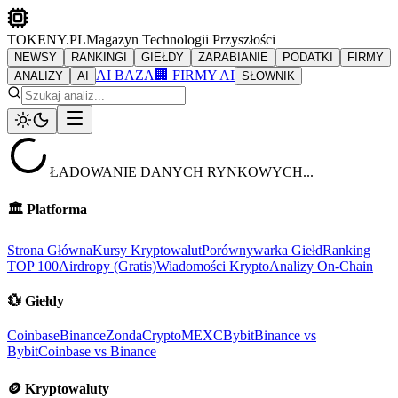
TOKENY.PL
Magazyn Technologii Przyszłości
NEWSY
RANKINGI
GIEŁDY
ZARABIANIE
PODATKI
FIRMY
AI BAZA
🏢 FIRMY AI
ANALIZY
AI
SŁOWNIK
ŁADOWANIE DANYCH RYNKOWYCH...
🏛️
Platforma
Strona Główna
Kursy Kryptowalut
Porównywarka Giełd
Ranking
TOP 100
Airdropy (Gratis)
Wiadomości Krypto
Analizy On-Chain
💱
Giełdy
Coinbase
Binance
ZondaCrypto
MEXC
Bybit
Binance vs
Bybit
Coinbase vs Binance
🪙
Kryptowaluty