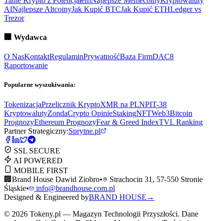
Tanie Krypto z Potencjałem
Najlepsze Memecoiny
Kryptowaluty
AI
Najlepsze Altcoiny
Jak Kupić BTC
Jak Kupić ETH
Ledger vs
Trezor
🏢
Wydawca
O Nas
Kontakt
Regulamin
Prywatność
Baza Firm
DAC8
Raportowanie
Popularne wyszukiwania:
Tokenizacja
Przelicznik Krypto
XMR na PLN
PIT-38
Kryptowaluty
ZondaCrypto Opinie
Staking
NFT
Web3
Bitcoin
Prognozy
Ethereum Prognozy
Fear & Greed Index
TVL Ranking
Partner Strategiczny:
Sprytne.pl
SSL SECURE
AI POWERED
MOBILE FIRST
🏢
Brand House Dawid Ziobro
•
Strachocin 31, 57-550 Stronie
Śląskie
•
info@brandhouse.com.pl
Designed & Engineered by
BRAND HOUSE
→
©
2026
Tokeny.pl — Magazyn Technologii Przyszłości. Dane