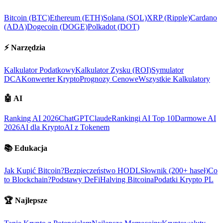
Bitcoin (BTC)
Ethereum (ETH)
Solana (SOL)
XRP (Ripple)
Cardano
(ADA)
Dogecoin (DOGE)
Polkadot (DOT)
⚡
Narzędzia
Kalkulator Podatkowy
Kalkulator Zysku (ROI)
Symulator
DCA
Konwerter Krypto
Prognozy Cenowe
Wszystkie Kalkulatory
🤖
AI
Ranking AI 2026
ChatGPT
Claude
Rankingi AI Top 10
Darmowe AI
2026
AI dla Krypto
AI z Tokenem
📚
Edukacja
Jak Kupić Bitcoin?
Bezpieczeństwo HODL
Słownik (200+ haseł)
Co
to Blockchain?
Podstawy DeFi
Halving Bitcoina
Podatki Krypto PL
🏆
Najlepsze