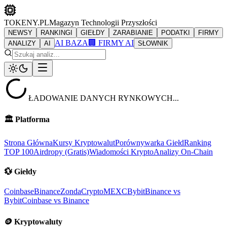
TOKENY.PL
Magazyn Technologii Przyszłości
NEWSY
RANKINGI
GIEŁDY
ZARABIANIE
PODATKI
FIRMY
AI BAZA
🏢 FIRMY AI
ANALIZY
AI
SŁOWNIK
ŁADOWANIE DANYCH RYNKOWYCH...
🏛️
Platforma
Strona Główna
Kursy Kryptowalut
Porównywarka Giełd
Ranking
TOP 100
Airdropy (Gratis)
Wiadomości Krypto
Analizy On-Chain
💱
Giełdy
Coinbase
Binance
ZondaCrypto
MEXC
Bybit
Binance vs
Bybit
Coinbase vs Binance
🪙
Kryptowaluty