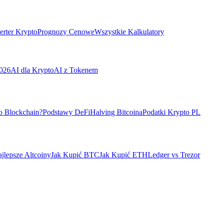
rter Krypto
Prognozy Cenowe
Wszystkie Kalkulatory
026
AI dla Krypto
AI z Tokenem
o Blockchain?
Podstawy DeFi
Halving Bitcoina
Podatki Krypto PL
jlepsze Altcoiny
Jak Kupić BTC
Jak Kupić ETH
Ledger vs Trezor