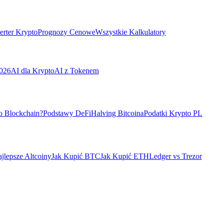
rter Krypto
Prognozy Cenowe
Wszystkie Kalkulatory
026
AI dla Krypto
AI z Tokenem
o Blockchain?
Podstawy DeFi
Halving Bitcoina
Podatki Krypto PL
jlepsze Altcoiny
Jak Kupić BTC
Jak Kupić ETH
Ledger vs Trezor