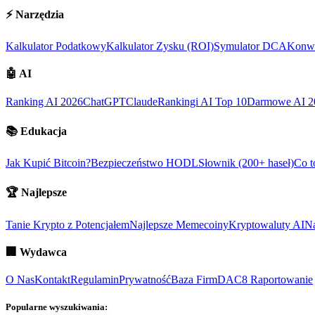
⚡
Narzędzia
Kalkulator Podatkowy
Kalkulator Zysku (ROI)
Symulator DCA
Konwe
🤖
AI
Ranking AI 2026
ChatGPT
Claude
Rankingi AI Top 10
Darmowe AI 2
📚
Edukacja
Jak Kupić Bitcoin?
Bezpieczeństwo HODL
Słownik (200+ haseł)
Co t
🏆
Najlepsze
Tanie Krypto z Potencjałem
Najlepsze Memecoiny
Kryptowaluty AI
Na
🏢
Wydawca
O Nas
Kontakt
Regulamin
Prywatność
Baza Firm
DAC8 Raportowanie
Popularne wyszukiwania: