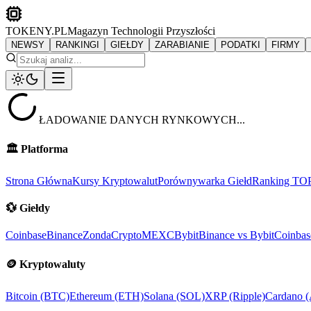
TOKENY.PL
Magazyn Technologii Przyszłości
NEWSY
RANKINGI
GIEŁDY
ZARABIANIE
PODATKI
FIRMY
ŁADOWANIE DANYCH RYNKOWYCH...
🏛️
Platforma
Strona Główna
Kursy Kryptowalut
Porównywarka Giełd
Ranking TO
💱
Giełdy
Coinbase
Binance
ZondaCrypto
MEXC
Bybit
Binance vs Bybit
Coinbas
🪙
Kryptowaluty
Bitcoin (BTC)
Ethereum (ETH)
Solana (SOL)
XRP (Ripple)
Cardano 