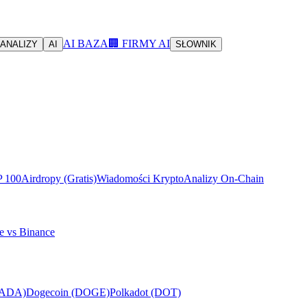
AI BAZA
🏢 FIRMY AI
ANALIZY
AI
SŁOWNIK
P 100
Airdropy (Gratis)
Wiadomości Krypto
Analizy On-Chain
e vs Binance
(ADA)
Dogecoin (DOGE)
Polkadot (DOT)