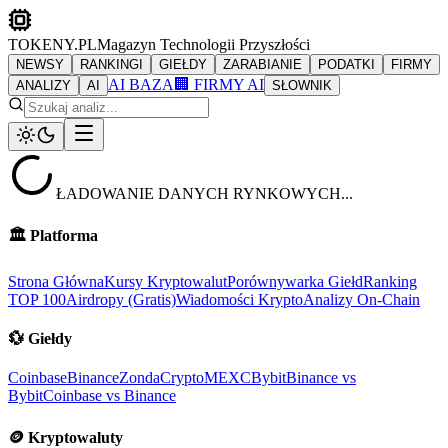
TOKENY.PL
Magazyn Technologii Przyszłości
NEWSY
RANKINGI
GIEŁDY
ZARABIANIE
PODATKI
FIRMY
AI BAZA
🏢 FIRMY AI
ANALIZY
AI
SŁOWNIK
ŁADOWANIE DANYCH RYNKOWYCH...
🏛️
Platforma
Strona Główna
Kursy Kryptowalut
Porównywarka Giełd
Ranking
TOP 100
Airdropy (Gratis)
Wiadomości Krypto
Analizy On-Chain
💱
Giełdy
Coinbase
Binance
ZondaCrypto
MEXC
Bybit
Binance vs
Bybit
Coinbase vs Binance
🪙
Kryptowaluty