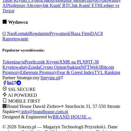
Tanie Krypto z Potencjałem
Najlepsze Memecoiny
Kryptowaluty
AI
Najlepsze Altcoiny
Jak Kupić BTC
Jak Kupić ETH
Ledger vs
Trezor
🏢
Wydawca
O Nas
Kontakt
Regulamin
Prywatność
Baza Firm
DAC8
Raportowanie
Popularne wyszukiwania:
Tokenizacja
Przelicznik Krypto
XMR na PLN
PIT-38
Kryptowaluty
ZondaCrypto Opinie
Staking
NFT
Web3
Bitcoin
Prognozy
Ethereum Prognozy
Fear & Greed Index
TVL Ranking
Partner Strategiczny:
Sprytne.pl
SSL SECURE
AI POWERED
MOBILE FIRST
🏢
Brand House Dawid Ziobro
•
Strachocin 31, 57-550 Stronie
Śląskie
•
info@brandhouse.com.pl
Designed & Engineered by
BRAND HOUSE
→
©
2026
Tokeny.pl — Magazyn Technologii Przyszłości. Dane