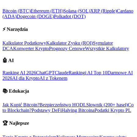
Bitcoin (BTC)
Ethereum (ETH)
Solana (SOL)
XRP (Ripple)
Cardano
(ADA)
Dogecoin (DOGE)
Polkadot (DOT)
⚡
Narzędzia
Kalkulator Podatkowy
Kalkulator Zysku (ROI)
Symulator
DCA
Konwerter Krypto
Prognozy Cenowe
Wszystkie Kalkulatory
🤖
AI
Ranking AI 2026
ChatGPT
Claude
Rankingi AI Top 10
Darmowe AI
2026
AI dla Krypto
AI z Tokenem
📚
Edukacja
Jak Kupić Bitcoin?
Bezpieczeństwo HODL
Słownik (200+ haseł)
Co
to Blockchain?
Podstawy DeFi
Halving Bitcoina
Podatki Krypto PL
🏆
Najlepsze