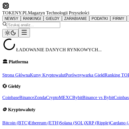
TOKENY.PL
Magazyn Technologii Przyszłości
NEWSY
RANKINGI
GIEŁDY
ZARABIANIE
PODATKI
FIRMY
ŁADOWANIE DANYCH RYNKOWYCH...
🏛️
Platforma
Strona Główna
Kursy Kryptowalut
Porównywarka Giełd
Ranking TO
💱
Giełdy
Coinbase
Binance
ZondaCrypto
MEXC
Bybit
Binance vs Bybit
Coinbas
🪙
Kryptowaluty
Bitcoin (BTC)
Ethereum (ETH)
Solana (SOL)
XRP (Ripple)
Cardano 