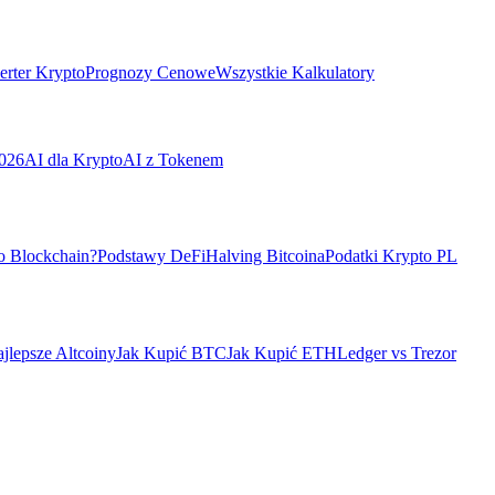
rter Krypto
Prognozy Cenowe
Wszystkie Kalkulatory
026
AI dla Krypto
AI z Tokenem
o Blockchain?
Podstawy DeFi
Halving Bitcoina
Podatki Krypto PL
jlepsze Altcoiny
Jak Kupić BTC
Jak Kupić ETH
Ledger vs Trezor