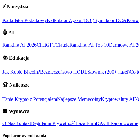
⚡
Narzędzia
Kalkulator Podatkowy
Kalkulator Zysku (ROI)
Symulator DCA
Konwe
🤖
AI
Ranking AI 2026
ChatGPT
Claude
Rankingi AI Top 10
Darmowe AI 2
📚
Edukacja
Jak Kupić Bitcoin?
Bezpieczeństwo HODL
Słownik (200+ haseł)
Co t
🏆
Najlepsze
Tanie Krypto z Potencjałem
Najlepsze Memecoiny
Kryptowaluty AI
Na
🏢
Wydawca
O Nas
Kontakt
Regulamin
Prywatność
Baza Firm
DAC8 Raportowanie
Popularne wyszukiwania: