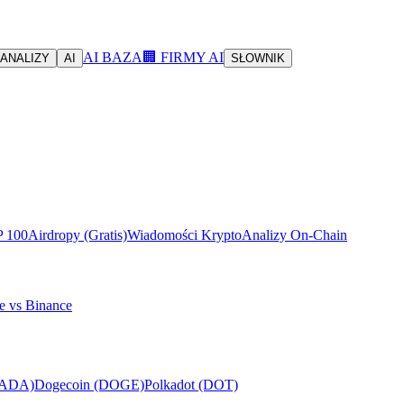
AI BAZA
🏢 FIRMY AI
ANALIZY
AI
SŁOWNIK
P 100
Airdropy (Gratis)
Wiadomości Krypto
Analizy On-Chain
e vs Binance
(ADA)
Dogecoin (DOGE)
Polkadot (DOT)