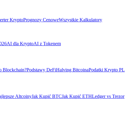
rter Krypto
Prognozy Cenowe
Wszystkie Kalkulatory
026
AI dla Krypto
AI z Tokenem
o Blockchain?
Podstawy DeFi
Halving Bitcoina
Podatki Krypto PL
jlepsze Altcoiny
Jak Kupić BTC
Jak Kupić ETH
Ledger vs Trezor