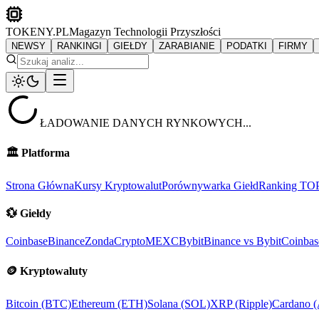
TOKENY.PL
Magazyn Technologii Przyszłości
NEWSY
RANKINGI
GIEŁDY
ZARABIANIE
PODATKI
FIRMY
ŁADOWANIE DANYCH RYNKOWYCH...
🏛️
Platforma
Strona Główna
Kursy Kryptowalut
Porównywarka Giełd
Ranking TO
💱
Giełdy
Coinbase
Binance
ZondaCrypto
MEXC
Bybit
Binance vs Bybit
Coinbas
🪙
Kryptowaluty
Bitcoin (BTC)
Ethereum (ETH)
Solana (SOL)
XRP (Ripple)
Cardano 