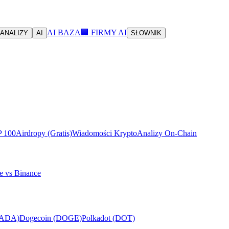
AI BAZA
🏢 FIRMY AI
ANALIZY
AI
SŁOWNIK
P 100
Airdropy (Gratis)
Wiadomości Krypto
Analizy On-Chain
e vs Binance
(ADA)
Dogecoin (DOGE)
Polkadot (DOT)