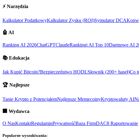
⚡
Narzędzia
Kalkulator Podatkowy
Kalkulator Zysku (ROI)
Symulator DCA
Konwe
🤖
AI
Ranking AI 2026
ChatGPT
Claude
Rankingi AI Top 10
Darmowe AI 2
📚
Edukacja
Jak Kupić Bitcoin?
Bezpieczeństwo HODL
Słownik (200+ haseł)
Co t
🏆
Najlepsze
Tanie Krypto z Potencjałem
Najlepsze Memecoiny
Kryptowaluty AI
Na
🏢
Wydawca
O Nas
Kontakt
Regulamin
Prywatność
Baza Firm
DAC8 Raportowanie
Popularne wyszukiwania: