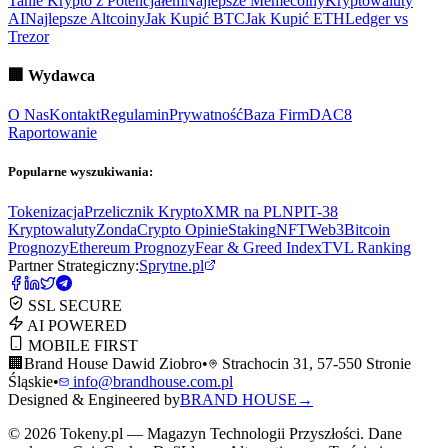
Tanie Krypto z Potencjałem
Najlepsze Memecoiny
Kryptowaluty
AI
Najlepsze Altcoiny
Jak Kupić BTC
Jak Kupić ETH
Ledger vs
Trezor
🏢
Wydawca
O Nas
Kontakt
Regulamin
Prywatność
Baza Firm
DAC8
Raportowanie
Popularne wyszukiwania:
Tokenizacja
Przelicznik Krypto
XMR na PLN
PIT-38
Kryptowaluty
ZondaCrypto Opinie
Staking
NFT
Web3
Bitcoin
Prognozy
Ethereum Prognozy
Fear & Greed Index
TVL Ranking
Partner Strategiczny:
Sprytne.pl
SSL SECURE
AI POWERED
MOBILE FIRST
🏢
Brand House Dawid Ziobro
•
Strachocin 31, 57-550 Stronie
Śląskie
•
info@brandhouse.com.pl
Designed & Engineered by
BRAND HOUSE
→
©
2026
Tokeny.pl — Magazyn Technologii Przyszłości. Dane