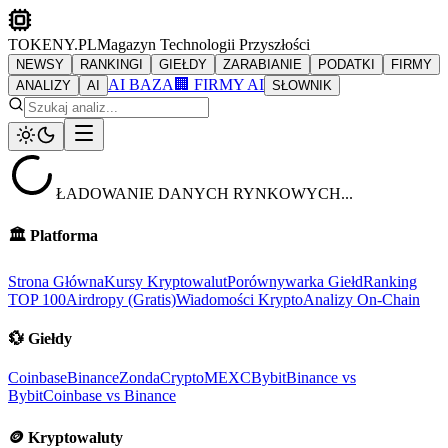
TOKENY.PL
Magazyn Technologii Przyszłości
NEWSY
RANKINGI
GIEŁDY
ZARABIANIE
PODATKI
FIRMY
AI BAZA
🏢 FIRMY AI
ANALIZY
AI
SŁOWNIK
ŁADOWANIE DANYCH RYNKOWYCH...
🏛️
Platforma
Strona Główna
Kursy Kryptowalut
Porównywarka Giełd
Ranking
TOP 100
Airdropy (Gratis)
Wiadomości Krypto
Analizy On-Chain
💱
Giełdy
Coinbase
Binance
ZondaCrypto
MEXC
Bybit
Binance vs
Bybit
Coinbase vs Binance
🪙
Kryptowaluty