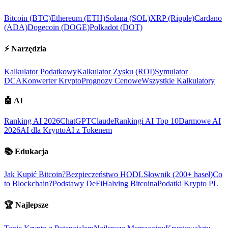
Bitcoin (BTC)
Ethereum (ETH)
Solana (SOL)
XRP (Ripple)
Cardano
(ADA)
Dogecoin (DOGE)
Polkadot (DOT)
⚡
Narzędzia
Kalkulator Podatkowy
Kalkulator Zysku (ROI)
Symulator
DCA
Konwerter Krypto
Prognozy Cenowe
Wszystkie Kalkulatory
🤖
AI
Ranking AI 2026
ChatGPT
Claude
Rankingi AI Top 10
Darmowe AI
2026
AI dla Krypto
AI z Tokenem
📚
Edukacja
Jak Kupić Bitcoin?
Bezpieczeństwo HODL
Słownik (200+ haseł)
Co
to Blockchain?
Podstawy DeFi
Halving Bitcoina
Podatki Krypto PL
🏆
Najlepsze