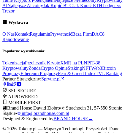
Tanie Krypto z Potencjałem
Najlepsze Memecoiny
Kryptowaluty
AI
Najlepsze Altcoiny
Jak Kupić BTC
Jak Kupić ETH
Ledger vs
Trezor
🏢
Wydawca
O Nas
Kontakt
Regulamin
Prywatność
Baza Firm
DAC8
Raportowanie
Popularne wyszukiwania:
Tokenizacja
Przelicznik Krypto
XMR na PLN
PIT-38
Kryptowaluty
ZondaCrypto Opinie
Staking
NFT
Web3
Bitcoin
Prognozy
Ethereum Prognozy
Fear & Greed Index
TVL Ranking
Partner Strategiczny:
Sprytne.pl
SSL SECURE
AI POWERED
MOBILE FIRST
🏢
Brand House Dawid Ziobro
•
Strachocin 31, 57-550 Stronie
Śląskie
•
info@brandhouse.com.pl
Designed & Engineered by
BRAND HOUSE
→
©
2026
Tokeny.pl — Magazyn Technologii Przyszłości. Dane