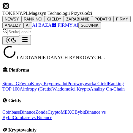
TOKENY.PL
Magazyn Technologii Przyszłości
NEWSY
RANKINGI
GIEŁDY
ZARABIANIE
PODATKI
FIRMY
AI BAZA
🏢 FIRMY AI
ANALIZY
AI
SŁOWNIK
ŁADOWANIE DANYCH RYNKOWYCH...
🏛️
Platforma
Strona Główna
Kursy Kryptowalut
Porównywarka Giełd
Ranking
TOP 100
Airdropy (Gratis)
Wiadomości Krypto
Analizy On-Chain
💱
Giełdy
Coinbase
Binance
ZondaCrypto
MEXC
Bybit
Binance vs
Bybit
Coinbase vs Binance
🪙
Kryptowaluty