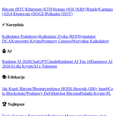
Bitcoin (BTC)
Ethereum (ETH)
Solana (SOL)
XRP (Ripple)
Cardano
(ADA)
Dogecoin (DOGE)
Polkadot (DOT)
⚡
Narzędzia
Kalkulator Podatkowy
Kalkulator Zysku (ROI)
Symulator
DCA
Konwerter Krypto
Prognozy Cenowe
Wszystkie Kalkulatory
🤖
AI
Ranking AI 2026
ChatGPT
Claude
Rankingi AI Top 10
Darmowe AI
2026
AI dla Krypto
AI z Tokenem
📚
Edukacja
Jak Kupić Bitcoin?
Bezpieczeństwo HODL
Słownik (200+ haseł)
Co
to Blockchain?
Podstawy DeFi
Halving Bitcoina
Podatki Krypto PL
🏆
Najlepsze