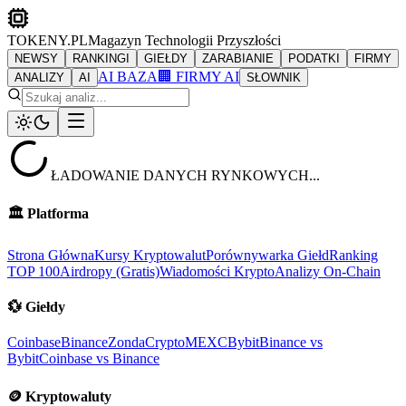
TOKENY.PL
Magazyn Technologii Przyszłości
NEWSY
RANKINGI
GIEŁDY
ZARABIANIE
PODATKI
FIRMY
AI BAZA
🏢 FIRMY AI
ANALIZY
AI
SŁOWNIK
ŁADOWANIE DANYCH RYNKOWYCH...
🏛️
Platforma
Strona Główna
Kursy Kryptowalut
Porównywarka Giełd
Ranking
TOP 100
Airdropy (Gratis)
Wiadomości Krypto
Analizy On-Chain
💱
Giełdy
Coinbase
Binance
ZondaCrypto
MEXC
Bybit
Binance vs
Bybit
Coinbase vs Binance
🪙
Kryptowaluty