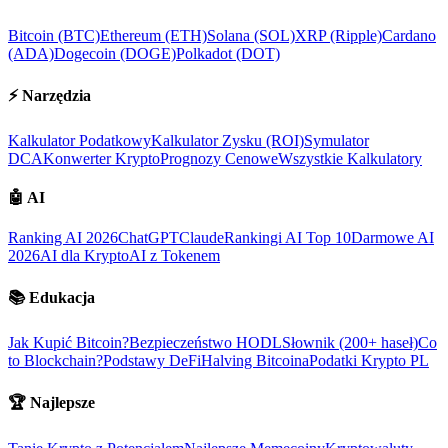
Bitcoin (BTC)
Ethereum (ETH)
Solana (SOL)
XRP (Ripple)
Cardano
(ADA)
Dogecoin (DOGE)
Polkadot (DOT)
⚡
Narzędzia
Kalkulator Podatkowy
Kalkulator Zysku (ROI)
Symulator
DCA
Konwerter Krypto
Prognozy Cenowe
Wszystkie Kalkulatory
🤖
AI
Ranking AI 2026
ChatGPT
Claude
Rankingi AI Top 10
Darmowe AI
2026
AI dla Krypto
AI z Tokenem
📚
Edukacja
Jak Kupić Bitcoin?
Bezpieczeństwo HODL
Słownik (200+ haseł)
Co
to Blockchain?
Podstawy DeFi
Halving Bitcoina
Podatki Krypto PL
🏆
Najlepsze