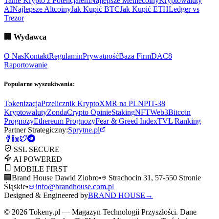
Tanie Krypto z Potencjałem
Najlepsze Memecoiny
Kryptowaluty
AI
Najlepsze Altcoiny
Jak Kupić BTC
Jak Kupić ETH
Ledger vs
Trezor
🏢
Wydawca
O Nas
Kontakt
Regulamin
Prywatność
Baza Firm
DAC8
Raportowanie
Popularne wyszukiwania:
Tokenizacja
Przelicznik Krypto
XMR na PLN
PIT-38
Kryptowaluty
ZondaCrypto Opinie
Staking
NFT
Web3
Bitcoin
Prognozy
Ethereum Prognozy
Fear & Greed Index
TVL Ranking
Partner Strategiczny:
Sprytne.pl
SSL SECURE
AI POWERED
MOBILE FIRST
🏢
Brand House Dawid Ziobro
•
Strachocin 31, 57-550 Stronie
Śląskie
•
info@brandhouse.com.pl
Designed & Engineered by
BRAND HOUSE
→
©
2026
Tokeny.pl — Magazyn Technologii Przyszłości. Dane