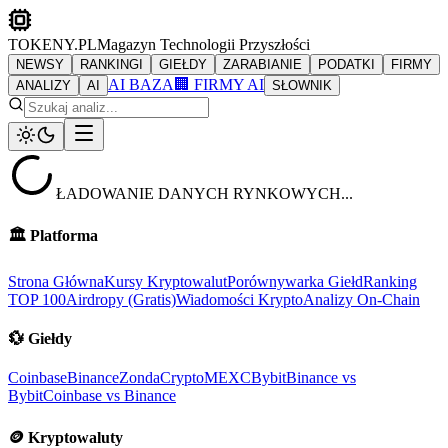
TOKENY.PL
Magazyn Technologii Przyszłości
NEWSY
RANKINGI
GIEŁDY
ZARABIANIE
PODATKI
FIRMY
AI BAZA
🏢 FIRMY AI
ANALIZY
AI
SŁOWNIK
ŁADOWANIE DANYCH RYNKOWYCH...
🏛️
Platforma
Strona Główna
Kursy Kryptowalut
Porównywarka Giełd
Ranking
TOP 100
Airdropy (Gratis)
Wiadomości Krypto
Analizy On-Chain
💱
Giełdy
Coinbase
Binance
ZondaCrypto
MEXC
Bybit
Binance vs
Bybit
Coinbase vs Binance
🪙
Kryptowaluty