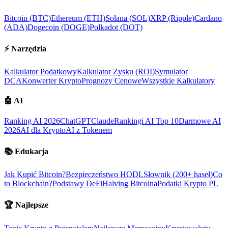
Bitcoin (BTC)
Ethereum (ETH)
Solana (SOL)
XRP (Ripple)
Cardano
(ADA)
Dogecoin (DOGE)
Polkadot (DOT)
⚡
Narzędzia
Kalkulator Podatkowy
Kalkulator Zysku (ROI)
Symulator
DCA
Konwerter Krypto
Prognozy Cenowe
Wszystkie Kalkulatory
🤖
AI
Ranking AI 2026
ChatGPT
Claude
Rankingi AI Top 10
Darmowe AI
2026
AI dla Krypto
AI z Tokenem
📚
Edukacja
Jak Kupić Bitcoin?
Bezpieczeństwo HODL
Słownik (200+ haseł)
Co
to Blockchain?
Podstawy DeFi
Halving Bitcoina
Podatki Krypto PL
🏆
Najlepsze