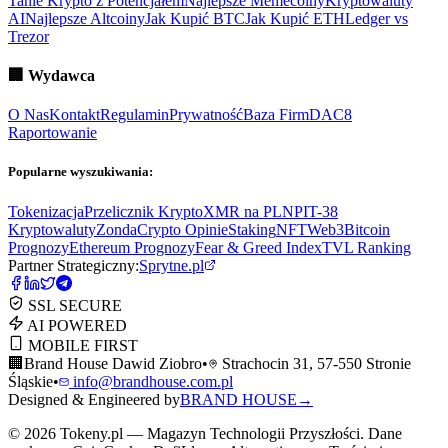
Tanie Krypto z Potencjałem
Najlepsze Memecoiny
Kryptowaluty
AI
Najlepsze Altcoiny
Jak Kupić BTC
Jak Kupić ETH
Ledger vs
Trezor
🏢
Wydawca
O Nas
Kontakt
Regulamin
Prywatność
Baza Firm
DAC8
Raportowanie
Popularne wyszukiwania:
Tokenizacja
Przelicznik Krypto
XMR na PLN
PIT-38
Kryptowaluty
ZondaCrypto Opinie
Staking
NFT
Web3
Bitcoin
Prognozy
Ethereum Prognozy
Fear & Greed Index
TVL Ranking
Partner Strategiczny:
Sprytne.pl
SSL SECURE
AI POWERED
MOBILE FIRST
🏢
Brand House Dawid Ziobro
•
Strachocin 31, 57-550 Stronie
Śląskie
•
info@brandhouse.com.pl
Designed & Engineered by
BRAND HOUSE
→
©
2026
Tokeny.pl — Magazyn Technologii Przyszłości. Dane