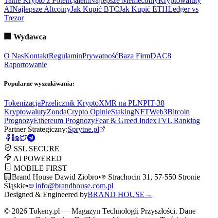
Tanie Krypto z Potencjałem
Najlepsze Memecoiny
Kryptowaluty
AI
Najlepsze Altcoiny
Jak Kupić BTC
Jak Kupić ETH
Ledger vs
Trezor
🏢
Wydawca
O Nas
Kontakt
Regulamin
Prywatność
Baza Firm
DAC8
Raportowanie
Popularne wyszukiwania:
Tokenizacja
Przelicznik Krypto
XMR na PLN
PIT-38
Kryptowaluty
ZondaCrypto Opinie
Staking
NFT
Web3
Bitcoin
Prognozy
Ethereum Prognozy
Fear & Greed Index
TVL Ranking
Partner Strategiczny:
Sprytne.pl
SSL SECURE
AI POWERED
MOBILE FIRST
🏢
Brand House Dawid Ziobro
•
Strachocin 31, 57-550 Stronie
Śląskie
•
info@brandhouse.com.pl
Designed & Engineered by
BRAND HOUSE
→
©
2026
Tokeny.pl — Magazyn Technologii Przyszłości. Dane