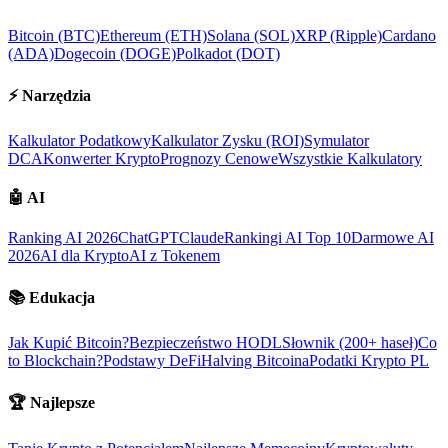
Bitcoin (BTC)
Ethereum (ETH)
Solana (SOL)
XRP (Ripple)
Cardano
(ADA)
Dogecoin (DOGE)
Polkadot (DOT)
⚡
Narzędzia
Kalkulator Podatkowy
Kalkulator Zysku (ROI)
Symulator
DCA
Konwerter Krypto
Prognozy Cenowe
Wszystkie Kalkulatory
🤖
AI
Ranking AI 2026
ChatGPT
Claude
Rankingi AI Top 10
Darmowe AI
2026
AI dla Krypto
AI z Tokenem
📚
Edukacja
Jak Kupić Bitcoin?
Bezpieczeństwo HODL
Słownik (200+ haseł)
Co
to Blockchain?
Podstawy DeFi
Halving Bitcoina
Podatki Krypto PL
🏆
Najlepsze