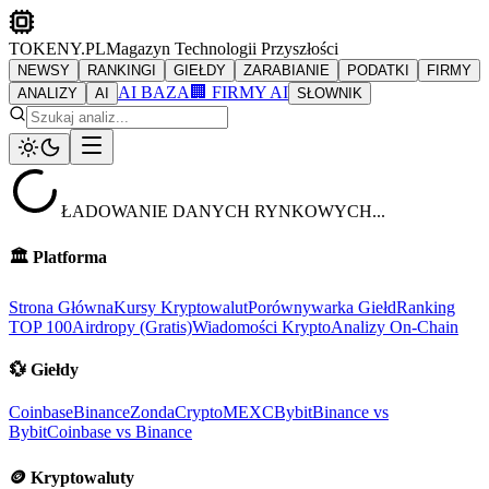
TOKENY.PL
Magazyn Technologii Przyszłości
NEWSY
RANKINGI
GIEŁDY
ZARABIANIE
PODATKI
FIRMY
AI BAZA
🏢 FIRMY AI
ANALIZY
AI
SŁOWNIK
ŁADOWANIE DANYCH RYNKOWYCH...
🏛️
Platforma
Strona Główna
Kursy Kryptowalut
Porównywarka Giełd
Ranking
TOP 100
Airdropy (Gratis)
Wiadomości Krypto
Analizy On-Chain
💱
Giełdy
Coinbase
Binance
ZondaCrypto
MEXC
Bybit
Binance vs
Bybit
Coinbase vs Binance
🪙
Kryptowaluty