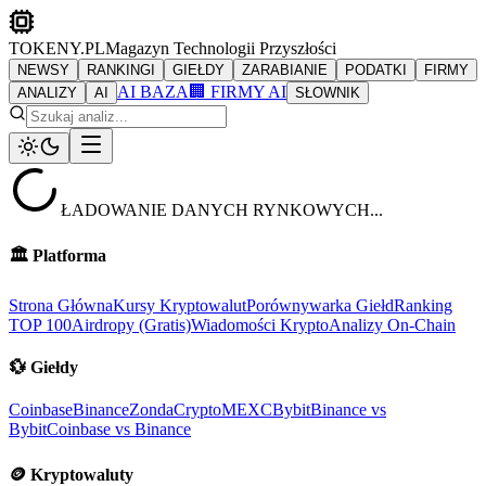
TOKENY.PL
Magazyn Technologii Przyszłości
NEWSY
RANKINGI
GIEŁDY
ZARABIANIE
PODATKI
FIRMY
AI BAZA
🏢 FIRMY AI
ANALIZY
AI
SŁOWNIK
ŁADOWANIE DANYCH RYNKOWYCH...
🏛️
Platforma
Strona Główna
Kursy Kryptowalut
Porównywarka Giełd
Ranking
TOP 100
Airdropy (Gratis)
Wiadomości Krypto
Analizy On-Chain
💱
Giełdy
Coinbase
Binance
ZondaCrypto
MEXC
Bybit
Binance vs
Bybit
Coinbase vs Binance
🪙
Kryptowaluty