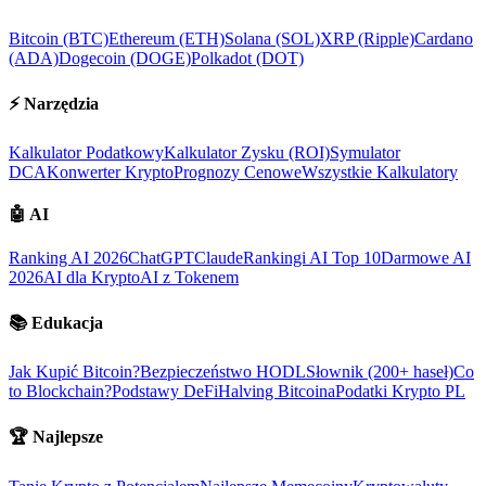
Bitcoin (BTC)
Ethereum (ETH)
Solana (SOL)
XRP (Ripple)
Cardano
(ADA)
Dogecoin (DOGE)
Polkadot (DOT)
⚡
Narzędzia
Kalkulator Podatkowy
Kalkulator Zysku (ROI)
Symulator
DCA
Konwerter Krypto
Prognozy Cenowe
Wszystkie Kalkulatory
🤖
AI
Ranking AI 2026
ChatGPT
Claude
Rankingi AI Top 10
Darmowe AI
2026
AI dla Krypto
AI z Tokenem
📚
Edukacja
Jak Kupić Bitcoin?
Bezpieczeństwo HODL
Słownik (200+ haseł)
Co
to Blockchain?
Podstawy DeFi
Halving Bitcoina
Podatki Krypto PL
🏆
Najlepsze