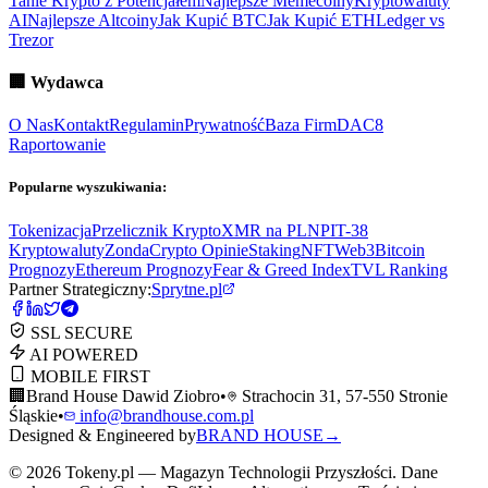
Tanie Krypto z Potencjałem
Najlepsze Memecoiny
Kryptowaluty
AI
Najlepsze Altcoiny
Jak Kupić BTC
Jak Kupić ETH
Ledger vs
Trezor
🏢
Wydawca
O Nas
Kontakt
Regulamin
Prywatność
Baza Firm
DAC8
Raportowanie
Popularne wyszukiwania:
Tokenizacja
Przelicznik Krypto
XMR na PLN
PIT-38
Kryptowaluty
ZondaCrypto Opinie
Staking
NFT
Web3
Bitcoin
Prognozy
Ethereum Prognozy
Fear & Greed Index
TVL Ranking
Partner Strategiczny:
Sprytne.pl
SSL SECURE
AI POWERED
MOBILE FIRST
🏢
Brand House Dawid Ziobro
•
Strachocin 31, 57-550 Stronie
Śląskie
•
info@brandhouse.com.pl
Designed & Engineered by
BRAND HOUSE
→
©
2026
Tokeny.pl — Magazyn Technologii Przyszłości. Dane