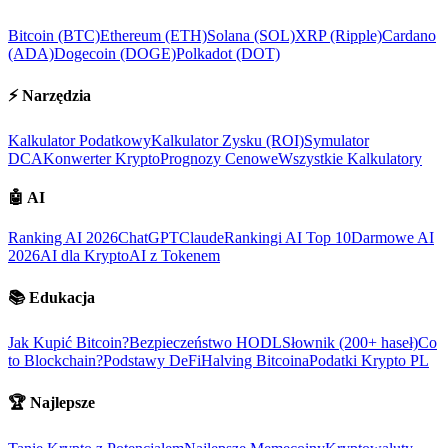
Bitcoin (BTC)
Ethereum (ETH)
Solana (SOL)
XRP (Ripple)
Cardano
(ADA)
Dogecoin (DOGE)
Polkadot (DOT)
⚡
Narzędzia
Kalkulator Podatkowy
Kalkulator Zysku (ROI)
Symulator
DCA
Konwerter Krypto
Prognozy Cenowe
Wszystkie Kalkulatory
🤖
AI
Ranking AI 2026
ChatGPT
Claude
Rankingi AI Top 10
Darmowe AI
2026
AI dla Krypto
AI z Tokenem
📚
Edukacja
Jak Kupić Bitcoin?
Bezpieczeństwo HODL
Słownik (200+ haseł)
Co
to Blockchain?
Podstawy DeFi
Halving Bitcoina
Podatki Krypto PL
🏆
Najlepsze