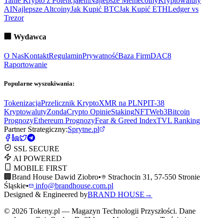
Tanie Krypto z Potencjałem
Najlepsze Memecoiny
Kryptowaluty
AI
Najlepsze Altcoiny
Jak Kupić BTC
Jak Kupić ETH
Ledger vs
Trezor
🏢
Wydawca
O Nas
Kontakt
Regulamin
Prywatność
Baza Firm
DAC8
Raportowanie
Popularne wyszukiwania:
Tokenizacja
Przelicznik Krypto
XMR na PLN
PIT-38
Kryptowaluty
ZondaCrypto Opinie
Staking
NFT
Web3
Bitcoin
Prognozy
Ethereum Prognozy
Fear & Greed Index
TVL Ranking
Partner Strategiczny:
Sprytne.pl
SSL SECURE
AI POWERED
MOBILE FIRST
🏢
Brand House Dawid Ziobro
•
Strachocin 31, 57-550 Stronie
Śląskie
•
info@brandhouse.com.pl
Designed & Engineered by
BRAND HOUSE
→
©
2026
Tokeny.pl — Magazyn Technologii Przyszłości. Dane