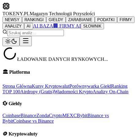
TOKENY.PL
Magazyn Technologii Przyszłości
NEWSY
RANKINGI
GIEŁDY
ZARABIANIE
PODATKI
FIRMY
AI BAZA
🏢 FIRMY AI
ANALIZY
AI
SŁOWNIK
ŁADOWANIE DANYCH RYNKOWYCH...
🏛️
Platforma
Strona Główna
Kursy Kryptowalut
Porównywarka Giełd
Ranking
TOP 100
Airdropy (Gratis)
Wiadomości Krypto
Analizy On-Chain
💱
Giełdy
Coinbase
Binance
ZondaCrypto
MEXC
Bybit
Binance vs
Bybit
Coinbase vs Binance
🪙
Kryptowaluty