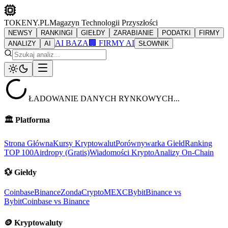
TOKENY.PL
Magazyn Technologii Przyszłości
NEWSY
RANKINGI
GIEŁDY
ZARABIANIE
PODATKI
FIRMY
AI BAZA
🏢 FIRMY AI
ANALIZY
AI
SŁOWNIK
ŁADOWANIE DANYCH RYNKOWYCH...
🏛️
Platforma
Strona Główna
Kursy Kryptowalut
Porównywarka Giełd
Ranking
TOP 100
Airdropy (Gratis)
Wiadomości Krypto
Analizy On-Chain
💱
Giełdy
Coinbase
Binance
ZondaCrypto
MEXC
Bybit
Binance vs
Bybit
Coinbase vs Binance
🪙
Kryptowaluty