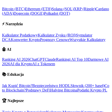
Bitcoin (BTC)
Ethereum (ETH)
Solana (SOL)
XRP (Ripple)
Cardano
(ADA)
Dogecoin (DOGE)
Polkadot (DOT)
⚡
Narzędzia
Kalkulator Podatkowy
Kalkulator Zysku (ROI)
Symulator
DCA
Konwerter Krypto
Prognozy Cenowe
Wszystkie Kalkulatory
🤖
AI
Ranking AI 2026
ChatGPT
Claude
Rankingi AI Top 10
Darmowe AI
2026
AI dla Krypto
AI z Tokenem
📚
Edukacja
Jak Kupić Bitcoin?
Bezpieczeństwo HODL
Słownik (200+ haseł)
Co
to Blockchain?
Podstawy DeFi
Halving Bitcoina
Podatki Krypto PL
🏆
Najlepsze