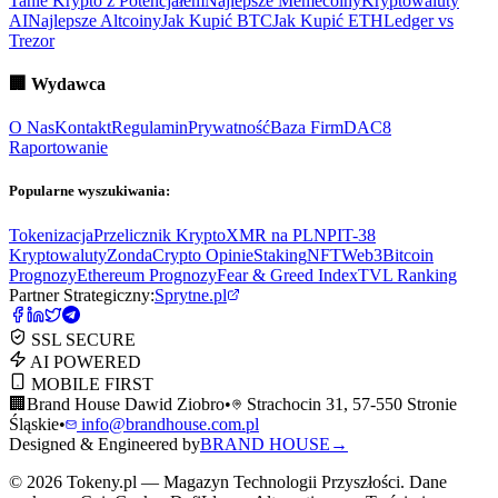
Tanie Krypto z Potencjałem
Najlepsze Memecoiny
Kryptowaluty
AI
Najlepsze Altcoiny
Jak Kupić BTC
Jak Kupić ETH
Ledger vs
Trezor
🏢
Wydawca
O Nas
Kontakt
Regulamin
Prywatność
Baza Firm
DAC8
Raportowanie
Popularne wyszukiwania:
Tokenizacja
Przelicznik Krypto
XMR na PLN
PIT-38
Kryptowaluty
ZondaCrypto Opinie
Staking
NFT
Web3
Bitcoin
Prognozy
Ethereum Prognozy
Fear & Greed Index
TVL Ranking
Partner Strategiczny:
Sprytne.pl
SSL SECURE
AI POWERED
MOBILE FIRST
🏢
Brand House Dawid Ziobro
•
Strachocin 31, 57-550 Stronie
Śląskie
•
info@brandhouse.com.pl
Designed & Engineered by
BRAND HOUSE
→
©
2026
Tokeny.pl — Magazyn Technologii Przyszłości. Dane