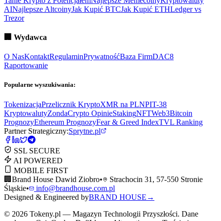
Tanie Krypto z Potencjałem
Najlepsze Memecoiny
Kryptowaluty
AI
Najlepsze Altcoiny
Jak Kupić BTC
Jak Kupić ETH
Ledger vs
Trezor
🏢
Wydawca
O Nas
Kontakt
Regulamin
Prywatność
Baza Firm
DAC8
Raportowanie
Popularne wyszukiwania:
Tokenizacja
Przelicznik Krypto
XMR na PLN
PIT-38
Kryptowaluty
ZondaCrypto Opinie
Staking
NFT
Web3
Bitcoin
Prognozy
Ethereum Prognozy
Fear & Greed Index
TVL Ranking
Partner Strategiczny:
Sprytne.pl
SSL SECURE
AI POWERED
MOBILE FIRST
🏢
Brand House Dawid Ziobro
•
Strachocin 31, 57-550 Stronie
Śląskie
•
info@brandhouse.com.pl
Designed & Engineered by
BRAND HOUSE
→
©
2026
Tokeny.pl — Magazyn Technologii Przyszłości. Dane