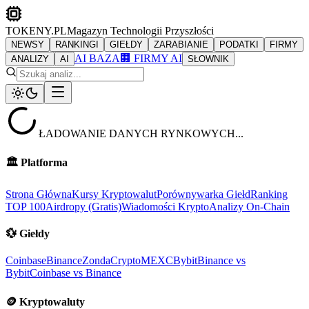
TOKENY.PL
Magazyn Technologii Przyszłości
NEWSY
RANKINGI
GIEŁDY
ZARABIANIE
PODATKI
FIRMY
AI BAZA
🏢 FIRMY AI
ANALIZY
AI
SŁOWNIK
ŁADOWANIE DANYCH RYNKOWYCH...
🏛️
Platforma
Strona Główna
Kursy Kryptowalut
Porównywarka Giełd
Ranking
TOP 100
Airdropy (Gratis)
Wiadomości Krypto
Analizy On-Chain
💱
Giełdy
Coinbase
Binance
ZondaCrypto
MEXC
Bybit
Binance vs
Bybit
Coinbase vs Binance
🪙
Kryptowaluty