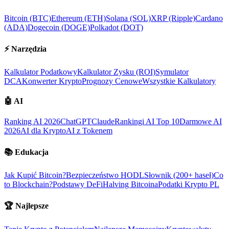
Bitcoin (BTC)
Ethereum (ETH)
Solana (SOL)
XRP (Ripple)
Cardano
(ADA)
Dogecoin (DOGE)
Polkadot (DOT)
⚡
Narzędzia
Kalkulator Podatkowy
Kalkulator Zysku (ROI)
Symulator
DCA
Konwerter Krypto
Prognozy Cenowe
Wszystkie Kalkulatory
🤖
AI
Ranking AI 2026
ChatGPT
Claude
Rankingi AI Top 10
Darmowe AI
2026
AI dla Krypto
AI z Tokenem
📚
Edukacja
Jak Kupić Bitcoin?
Bezpieczeństwo HODL
Słownik (200+ haseł)
Co
to Blockchain?
Podstawy DeFi
Halving Bitcoina
Podatki Krypto PL
🏆
Najlepsze