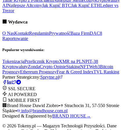
Tanie Krypto z Potencjałem
Najlepsze Memecoiny
Kryptowaluty
AI
Najlepsze Altcoiny
Jak Kupić BTC
Jak Kupić ETH
Ledger vs
Trezor
🏢
Wydawca
O Nas
Kontakt
Regulamin
Prywatność
Baza Firm
DAC8
Raportowanie
Popularne wyszukiwania:
Tokenizacja
Przelicznik Krypto
XMR na PLN
PIT-38
Kryptowaluty
ZondaCrypto Opinie
Staking
NFT
Web3
Bitcoin
Prognozy
Ethereum Prognozy
Fear & Greed Index
TVL Ranking
Partner Strategiczny:
Sprytne.pl
SSL SECURE
AI POWERED
MOBILE FIRST
🏢
Brand House Dawid Ziobro
•
Strachocin 31, 57-550 Stronie
Śląskie
•
info@brandhouse.com.pl
Designed & Engineered by
BRAND HOUSE
→
©
2026
Tokeny.pl — Magazyn Technologii Przyszłości. Dane