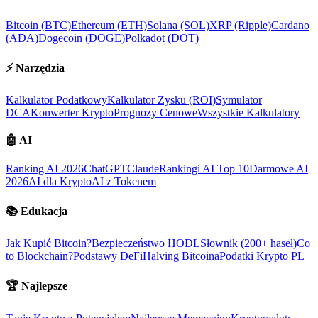
Bitcoin (BTC)
Ethereum (ETH)
Solana (SOL)
XRP (Ripple)
Cardano
(ADA)
Dogecoin (DOGE)
Polkadot (DOT)
⚡
Narzędzia
Kalkulator Podatkowy
Kalkulator Zysku (ROI)
Symulator
DCA
Konwerter Krypto
Prognozy Cenowe
Wszystkie Kalkulatory
🤖
AI
Ranking AI 2026
ChatGPT
Claude
Rankingi AI Top 10
Darmowe AI
2026
AI dla Krypto
AI z Tokenem
📚
Edukacja
Jak Kupić Bitcoin?
Bezpieczeństwo HODL
Słownik (200+ haseł)
Co
to Blockchain?
Podstawy DeFi
Halving Bitcoina
Podatki Krypto PL
🏆
Najlepsze