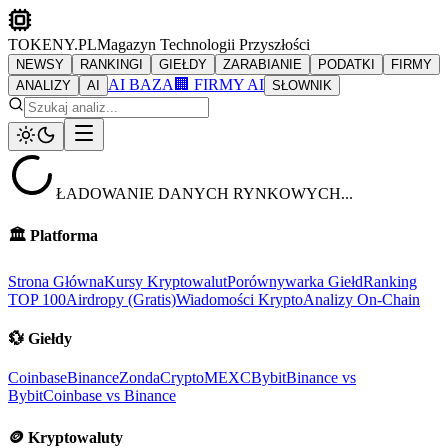
TOKENY.PL
Magazyn Technologii Przyszłości
NEWSY
RANKINGI
GIEŁDY
ZARABIANIE
PODATKI
FIRMY
AI BAZA
🏢 FIRMY AI
ANALIZY
AI
SŁOWNIK
ŁADOWANIE DANYCH RYNKOWYCH...
🏛️
Platforma
Strona Główna
Kursy Kryptowalut
Porównywarka Giełd
Ranking
TOP 100
Airdropy (Gratis)
Wiadomości Krypto
Analizy On-Chain
💱
Giełdy
Coinbase
Binance
ZondaCrypto
MEXC
Bybit
Binance vs
Bybit
Coinbase vs Binance
🪙
Kryptowaluty