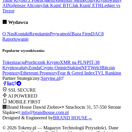
Tanie Krypto z Potencjałem
Najlepsze Memecoiny
Kryptowaluty
AI
Najlepsze Altcoiny
Jak Kupić BTC
Jak Kupić ETH
Ledger vs
Trezor
🏢
Wydawca
O Nas
Kontakt
Regulamin
Prywatność
Baza Firm
DAC8
Raportowanie
Popularne wyszukiwania:
Tokenizacja
Przelicznik Krypto
XMR na PLN
PIT-38
Kryptowaluty
ZondaCrypto Opinie
Staking
NFT
Web3
Bitcoin
Prognozy
Ethereum Prognozy
Fear & Greed Index
TVL Ranking
Partner Strategiczny:
Sprytne.pl
SSL SECURE
AI POWERED
MOBILE FIRST
🏢
Brand House Dawid Ziobro
•
Strachocin 31, 57-550 Stronie
Śląskie
•
info@brandhouse.com.pl
Designed & Engineered by
BRAND HOUSE
→
©
2026
Tokeny.pl — Magazyn Technologii Przyszłości. Dane