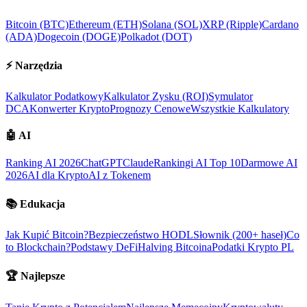
Bitcoin (BTC)
Ethereum (ETH)
Solana (SOL)
XRP (Ripple)
Cardano
(ADA)
Dogecoin (DOGE)
Polkadot (DOT)
⚡
Narzędzia
Kalkulator Podatkowy
Kalkulator Zysku (ROI)
Symulator
DCA
Konwerter Krypto
Prognozy Cenowe
Wszystkie Kalkulatory
🤖
AI
Ranking AI 2026
ChatGPT
Claude
Rankingi AI Top 10
Darmowe AI
2026
AI dla Krypto
AI z Tokenem
📚
Edukacja
Jak Kupić Bitcoin?
Bezpieczeństwo HODL
Słownik (200+ haseł)
Co
to Blockchain?
Podstawy DeFi
Halving Bitcoina
Podatki Krypto PL
🏆
Najlepsze