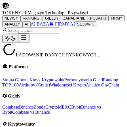
TOKENY.PL
Magazyn Technologii Przyszłości
NEWSY
RANKINGI
GIEŁDY
ZARABIANIE
PODATKI
FIRMY
AI BAZA
🏢 FIRMY AI
ANALIZY
AI
SŁOWNIK
ŁADOWANIE DANYCH RYNKOWYCH...
🏛️
Platforma
Strona Główna
Kursy Kryptowalut
Porównywarka Giełd
Ranking
TOP 100
Airdropy (Gratis)
Wiadomości Krypto
Analizy On-Chain
💱
Giełdy
Coinbase
Binance
ZondaCrypto
MEXC
Bybit
Binance vs
Bybit
Coinbase vs Binance
🪙
Kryptowaluty