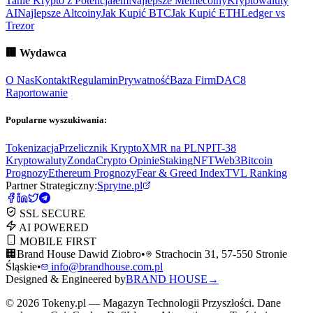
Tanie Krypto z Potencjałem
Najlepsze Memecoiny
Kryptowaluty
AI
Najlepsze Altcoiny
Jak Kupić BTC
Jak Kupić ETH
Ledger vs
Trezor
🏢
Wydawca
O Nas
Kontakt
Regulamin
Prywatność
Baza Firm
DAC8
Raportowanie
Popularne wyszukiwania:
Tokenizacja
Przelicznik Krypto
XMR na PLN
PIT-38
Kryptowaluty
ZondaCrypto Opinie
Staking
NFT
Web3
Bitcoin
Prognozy
Ethereum Prognozy
Fear & Greed Index
TVL Ranking
Partner Strategiczny:
Sprytne.pl
SSL SECURE
AI POWERED
MOBILE FIRST
🏢
Brand House Dawid Ziobro
•
Strachocin 31, 57-550 Stronie
Śląskie
•
info@brandhouse.com.pl
Designed & Engineered by
BRAND HOUSE
→
©
2026
Tokeny.pl — Magazyn Technologii Przyszłości. Dane