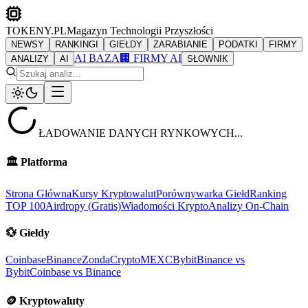
TOKENY.PL
Magazyn Technologii Przyszłości
NEWSY
RANKINGI
GIEŁDY
ZARABIANIE
PODATKI
FIRMY
AI BAZA
🏢 FIRMY AI
ANALIZY
AI
SŁOWNIK
ŁADOWANIE DANYCH RYNKOWYCH...
🏛️
Platforma
Strona Główna
Kursy Kryptowalut
Porównywarka Giełd
Ranking
TOP 100
Airdropy (Gratis)
Wiadomości Krypto
Analizy On-Chain
💱
Giełdy
Coinbase
Binance
ZondaCrypto
MEXC
Bybit
Binance vs
Bybit
Coinbase vs Binance
🪙
Kryptowaluty