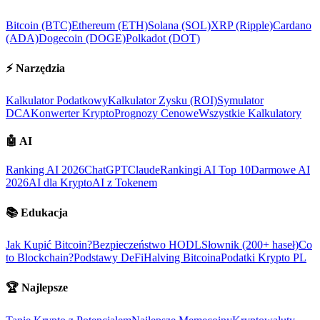
Bitcoin (BTC)
Ethereum (ETH)
Solana (SOL)
XRP (Ripple)
Cardano
(ADA)
Dogecoin (DOGE)
Polkadot (DOT)
⚡
Narzędzia
Kalkulator Podatkowy
Kalkulator Zysku (ROI)
Symulator
DCA
Konwerter Krypto
Prognozy Cenowe
Wszystkie Kalkulatory
🤖
AI
Ranking AI 2026
ChatGPT
Claude
Rankingi AI Top 10
Darmowe AI
2026
AI dla Krypto
AI z Tokenem
📚
Edukacja
Jak Kupić Bitcoin?
Bezpieczeństwo HODL
Słownik (200+ haseł)
Co
to Blockchain?
Podstawy DeFi
Halving Bitcoina
Podatki Krypto PL
🏆
Najlepsze