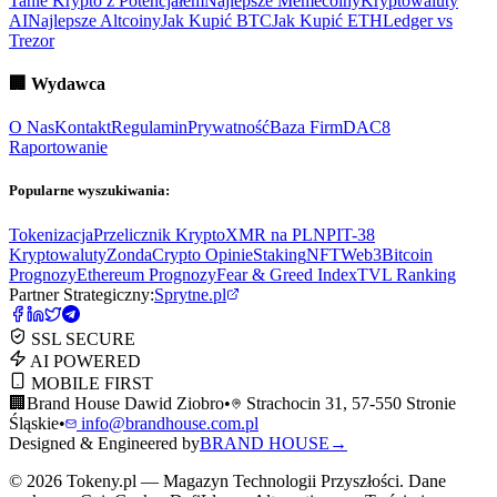
Tanie Krypto z Potencjałem
Najlepsze Memecoiny
Kryptowaluty
AI
Najlepsze Altcoiny
Jak Kupić BTC
Jak Kupić ETH
Ledger vs
Trezor
🏢
Wydawca
O Nas
Kontakt
Regulamin
Prywatność
Baza Firm
DAC8
Raportowanie
Popularne wyszukiwania:
Tokenizacja
Przelicznik Krypto
XMR na PLN
PIT-38
Kryptowaluty
ZondaCrypto Opinie
Staking
NFT
Web3
Bitcoin
Prognozy
Ethereum Prognozy
Fear & Greed Index
TVL Ranking
Partner Strategiczny:
Sprytne.pl
SSL SECURE
AI POWERED
MOBILE FIRST
🏢
Brand House Dawid Ziobro
•
Strachocin 31, 57-550 Stronie
Śląskie
•
info@brandhouse.com.pl
Designed & Engineered by
BRAND HOUSE
→
©
2026
Tokeny.pl — Magazyn Technologii Przyszłości. Dane