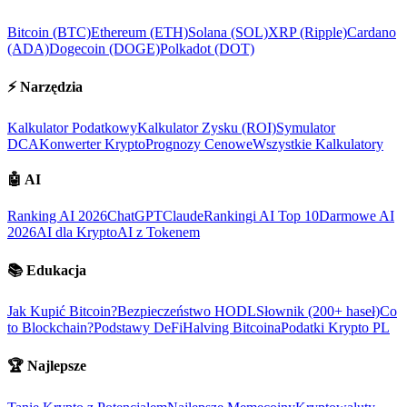
Bitcoin (BTC)
Ethereum (ETH)
Solana (SOL)
XRP (Ripple)
Cardano
(ADA)
Dogecoin (DOGE)
Polkadot (DOT)
⚡
Narzędzia
Kalkulator Podatkowy
Kalkulator Zysku (ROI)
Symulator
DCA
Konwerter Krypto
Prognozy Cenowe
Wszystkie Kalkulatory
🤖
AI
Ranking AI 2026
ChatGPT
Claude
Rankingi AI Top 10
Darmowe AI
2026
AI dla Krypto
AI z Tokenem
📚
Edukacja
Jak Kupić Bitcoin?
Bezpieczeństwo HODL
Słownik (200+ haseł)
Co
to Blockchain?
Podstawy DeFi
Halving Bitcoina
Podatki Krypto PL
🏆
Najlepsze