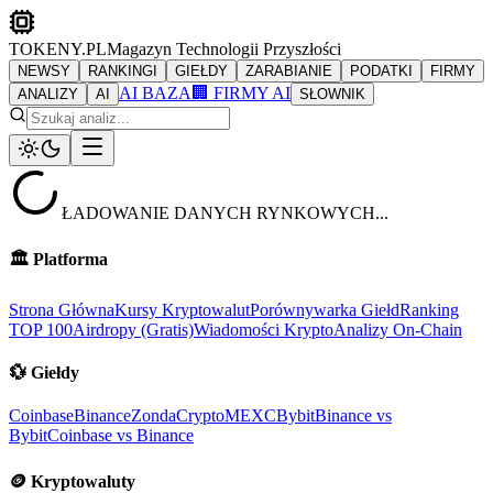
TOKENY.PL
Magazyn Technologii Przyszłości
NEWSY
RANKINGI
GIEŁDY
ZARABIANIE
PODATKI
FIRMY
AI BAZA
🏢 FIRMY AI
ANALIZY
AI
SŁOWNIK
ŁADOWANIE DANYCH RYNKOWYCH...
🏛️
Platforma
Strona Główna
Kursy Kryptowalut
Porównywarka Giełd
Ranking
TOP 100
Airdropy (Gratis)
Wiadomości Krypto
Analizy On-Chain
💱
Giełdy
Coinbase
Binance
ZondaCrypto
MEXC
Bybit
Binance vs
Bybit
Coinbase vs Binance
🪙
Kryptowaluty