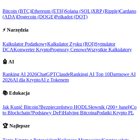
Bitcoin (BTC)
Ethereum (ETH)
Solana (SOL)
XRP (Ripple)
Cardano
(ADA)
Dogecoin (DOGE)
Polkadot (DOT)
⚡
Narzędzia
Kalkulator Podatkowy
Kalkulator Zysku (ROI)
Symulator
DCA
Konwerter Krypto
Prognozy Cenowe
Wszystkie Kalkulatory
🤖
AI
Ranking AI 2026
ChatGPT
Claude
Rankingi AI Top 10
Darmowe AI
2026
AI dla Krypto
AI z Tokenem
📚
Edukacja
Jak Kupić Bitcoin?
Bezpieczeństwo HODL
Słownik (200+ haseł)
Co
to Blockchain?
Podstawy DeFi
Halving Bitcoina
Podatki Krypto PL
🏆
Najlepsze