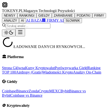
TOKENY.PL
Magazyn Technologii Przyszłości
NEWSY
RANKINGI
GIEŁDY
ZARABIANIE
PODATKI
FIRMY
AI BAZA
🏢 FIRMY AI
ANALIZY
AI
SŁOWNIK
ŁADOWANIE DANYCH RYNKOWYCH...
🏛️
Platforma
Strona Główna
Kursy Kryptowalut
Porównywarka Giełd
Ranking
TOP 100
Airdropy (Gratis)
Wiadomości Krypto
Analizy On-Chain
💱
Giełdy
Coinbase
Binance
ZondaCrypto
MEXC
Bybit
Binance vs
Bybit
Coinbase vs Binance
🪙
Kryptowaluty