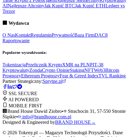
Tanie Krypto z Potencjałem
Najlepsze Memecoiny
Kryptowaluty
AI
Najlepsze Altcoiny
Jak Kupić BTC
Jak Kupić ETH
Ledger vs
Trezor
🏢
Wydawca
O Nas
Kontakt
Regulamin
Prywatność
Baza Firm
DAC8
Raportowanie
Popularne wyszukiwania:
Tokenizacja
Przelicznik Krypto
XMR na PLN
PIT-38
Kryptowaluty
ZondaCrypto Opinie
Staking
NFT
Web3
Bitcoin
Prognozy
Ethereum Prognozy
Fear & Greed Index
TVL Ranking
Partner Strategiczny:
Sprytne.pl
SSL SECURE
AI POWERED
MOBILE FIRST
🏢
Brand House Dawid Ziobro
•
Strachocin 31, 57-550 Stronie
Śląskie
•
info@brandhouse.com.pl
Designed & Engineered by
BRAND HOUSE
→
©
2026
Tokeny.pl — Magazyn Technologii Przyszłości. Dane