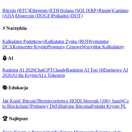
Bitcoin (BTC)
Ethereum (ETH)
Solana (SOL)
XRP (Ripple)
Cardano
(ADA)
Dogecoin (DOGE)
Polkadot (DOT)
⚡
Narzędzia
Kalkulator Podatkowy
Kalkulator Zysku (ROI)
Symulator
DCA
Konwerter Krypto
Prognozy Cenowe
Wszystkie Kalkulatory
🤖
AI
Ranking AI 2026
ChatGPT
Claude
Rankingi AI Top 10
Darmowe AI
2026
AI dla Krypto
AI z Tokenem
📚
Edukacja
Jak Kupić Bitcoin?
Bezpieczeństwo HODL
Słownik (200+ haseł)
Co
to Blockchain?
Podstawy DeFi
Halving Bitcoina
Podatki Krypto PL
🏆
Najlepsze