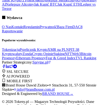
Tanie Krypto z Potencjałem
Najlepsze Memecoiny
Kryptowaluty
AI
Najlepsze Altcoiny
Jak Kupić BTC
Jak Kupić ETH
Ledger vs
Trezor
🏢
Wydawca
O Nas
Kontakt
Regulamin
Prywatność
Baza Firm
DAC8
Raportowanie
Popularne wyszukiwania:
Tokenizacja
Przelicznik Krypto
XMR na PLN
PIT-38
Kryptowaluty
ZondaCrypto Opinie
Staking
NFT
Web3
Bitcoin
Prognozy
Ethereum Prognozy
Fear & Greed Index
TVL Ranking
Partner Strategiczny:
Sprytne.pl
SSL SECURE
AI POWERED
MOBILE FIRST
🏢
Brand House Dawid Ziobro
•
Strachocin 31, 57-550 Stronie
Śląskie
•
info@brandhouse.com.pl
Designed & Engineered by
BRAND HOUSE
→
©
2026
Tokeny.pl — Magazyn Technologii Przyszłości. Dane