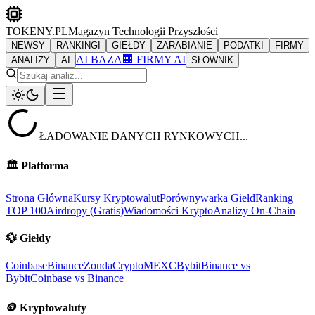
TOKENY.PL
Magazyn Technologii Przyszłości
NEWSY
RANKINGI
GIEŁDY
ZARABIANIE
PODATKI
FIRMY
AI BAZA
🏢 FIRMY AI
ANALIZY
AI
SŁOWNIK
ŁADOWANIE DANYCH RYNKOWYCH...
🏛️
Platforma
Strona Główna
Kursy Kryptowalut
Porównywarka Giełd
Ranking
TOP 100
Airdropy (Gratis)
Wiadomości Krypto
Analizy On-Chain
💱
Giełdy
Coinbase
Binance
ZondaCrypto
MEXC
Bybit
Binance vs
Bybit
Coinbase vs Binance
🪙
Kryptowaluty