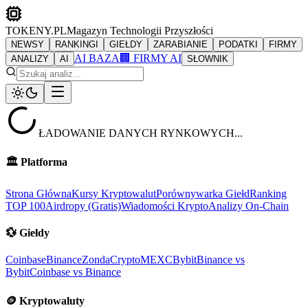
TOKENY.PL
Magazyn Technologii Przyszłości
NEWSY
RANKINGI
GIEŁDY
ZARABIANIE
PODATKI
FIRMY
AI BAZA
🏢 FIRMY AI
ANALIZY
AI
SŁOWNIK
ŁADOWANIE DANYCH RYNKOWYCH...
🏛️
Platforma
Strona Główna
Kursy Kryptowalut
Porównywarka Giełd
Ranking
TOP 100
Airdropy (Gratis)
Wiadomości Krypto
Analizy On-Chain
💱
Giełdy
Coinbase
Binance
ZondaCrypto
MEXC
Bybit
Binance vs
Bybit
Coinbase vs Binance
🪙
Kryptowaluty