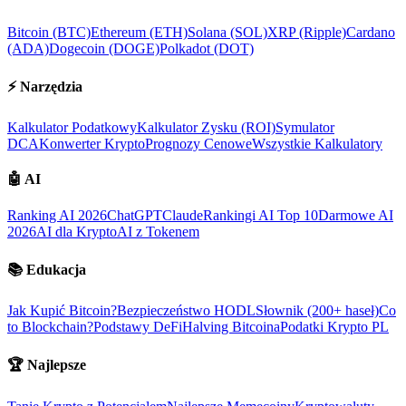
Bitcoin (BTC)
Ethereum (ETH)
Solana (SOL)
XRP (Ripple)
Cardano
(ADA)
Dogecoin (DOGE)
Polkadot (DOT)
⚡
Narzędzia
Kalkulator Podatkowy
Kalkulator Zysku (ROI)
Symulator
DCA
Konwerter Krypto
Prognozy Cenowe
Wszystkie Kalkulatory
🤖
AI
Ranking AI 2026
ChatGPT
Claude
Rankingi AI Top 10
Darmowe AI
2026
AI dla Krypto
AI z Tokenem
📚
Edukacja
Jak Kupić Bitcoin?
Bezpieczeństwo HODL
Słownik (200+ haseł)
Co
to Blockchain?
Podstawy DeFi
Halving Bitcoina
Podatki Krypto PL
🏆
Najlepsze