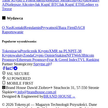
Tanie Krypto z Potencjałem
Najlepsze Memecoiny
Kryptowaluty
AI
Najlepsze Altcoiny
Jak Kupić BTC
Jak Kupić ETH
Ledger vs
Trezor
🏢
Wydawca
O Nas
Kontakt
Regulamin
Prywatność
Baza Firm
DAC8
Raportowanie
Popularne wyszukiwania:
Tokenizacja
Przelicznik Krypto
XMR na PLN
PIT-38
Kryptowaluty
ZondaCrypto Opinie
Staking
NFT
Web3
Bitcoin
Prognozy
Ethereum Prognozy
Fear & Greed Index
TVL Ranking
Partner Strategiczny:
Sprytne.pl
SSL SECURE
AI POWERED
MOBILE FIRST
🏢
Brand House Dawid Ziobro
•
Strachocin 31, 57-550 Stronie
Śląskie
•
info@brandhouse.com.pl
Designed & Engineered by
BRAND HOUSE
→
©
2026
Tokeny.pl — Magazyn Technologii Przyszłości. Dane