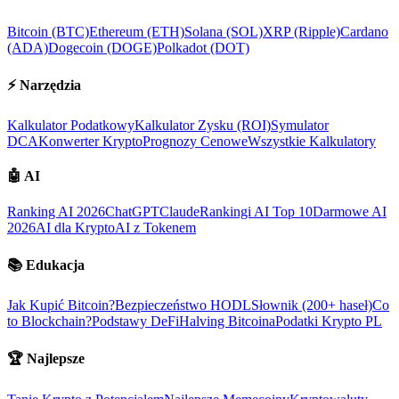
Bitcoin (BTC)
Ethereum (ETH)
Solana (SOL)
XRP (Ripple)
Cardano
(ADA)
Dogecoin (DOGE)
Polkadot (DOT)
⚡
Narzędzia
Kalkulator Podatkowy
Kalkulator Zysku (ROI)
Symulator
DCA
Konwerter Krypto
Prognozy Cenowe
Wszystkie Kalkulatory
🤖
AI
Ranking AI 2026
ChatGPT
Claude
Rankingi AI Top 10
Darmowe AI
2026
AI dla Krypto
AI z Tokenem
📚
Edukacja
Jak Kupić Bitcoin?
Bezpieczeństwo HODL
Słownik (200+ haseł)
Co
to Blockchain?
Podstawy DeFi
Halving Bitcoina
Podatki Krypto PL
🏆
Najlepsze