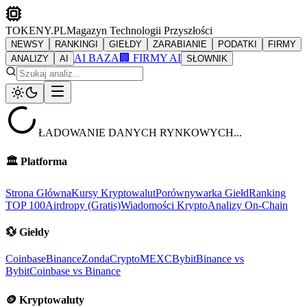
TOKENY.PL
Magazyn Technologii Przyszłości
NEWSY
RANKINGI
GIEŁDY
ZARABIANIE
PODATKI
FIRMY
AI BAZA
🏢 FIRMY AI
ANALIZY
AI
SŁOWNIK
ŁADOWANIE DANYCH RYNKOWYCH...
🏛️
Platforma
Strona Główna
Kursy Kryptowalut
Porównywarka Giełd
Ranking
TOP 100
Airdropy (Gratis)
Wiadomości Krypto
Analizy On-Chain
💱
Giełdy
Coinbase
Binance
ZondaCrypto
MEXC
Bybit
Binance vs
Bybit
Coinbase vs Binance
🪙
Kryptowaluty