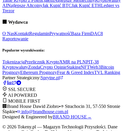
Tanie Krypto z Potencjałem
Najlepsze Memecoiny
Kryptowaluty
AI
Najlepsze Altcoiny
Jak Kupić BTC
Jak Kupić ETH
Ledger vs
Trezor
🏢
Wydawca
O Nas
Kontakt
Regulamin
Prywatność
Baza Firm
DAC8
Raportowanie
Popularne wyszukiwania:
Tokenizacja
Przelicznik Krypto
XMR na PLN
PIT-38
Kryptowaluty
ZondaCrypto Opinie
Staking
NFT
Web3
Bitcoin
Prognozy
Ethereum Prognozy
Fear & Greed Index
TVL Ranking
Partner Strategiczny:
Sprytne.pl
SSL SECURE
AI POWERED
MOBILE FIRST
🏢
Brand House Dawid Ziobro
•
Strachocin 31, 57-550 Stronie
Śląskie
•
info@brandhouse.com.pl
Designed & Engineered by
BRAND HOUSE
→
©
2026
Tokeny.pl — Magazyn Technologii Przyszłości. Dane