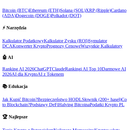
Bitcoin (BTC)
Ethereum (ETH)
Solana (SOL)
XRP (Ripple)
Cardano
(ADA)
Dogecoin (DOGE)
Polkadot (DOT)
⚡
Narzędzia
Kalkulator Podatkowy
Kalkulator Zysku (ROI)
Symulator
DCA
Konwerter Krypto
Prognozy Cenowe
Wszystkie Kalkulatory
🤖
AI
Ranking AI 2026
ChatGPT
Claude
Rankingi AI Top 10
Darmowe AI
2026
AI dla Krypto
AI z Tokenem
📚
Edukacja
Jak Kupić Bitcoin?
Bezpieczeństwo HODL
Słownik (200+ haseł)
Co
to Blockchain?
Podstawy DeFi
Halving Bitcoina
Podatki Krypto PL
🏆
Najlepsze