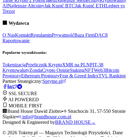
Tanie Krypto z Potencjałem
Najlepsze Memecoiny
Kryptowaluty
AI
Najlepsze Altcoiny
Jak Kupić BTC
Jak Kupić ETH
Ledger vs
Trezor
🏢
Wydawca
O Nas
Kontakt
Regulamin
Prywatność
Baza Firm
DAC8
Raportowanie
Popularne wyszukiwania:
Tokenizacja
Przelicznik Krypto
XMR na PLN
PIT-38
Kryptowaluty
ZondaCrypto Opinie
Staking
NFT
Web3
Bitcoin
Prognozy
Ethereum Prognozy
Fear & Greed Index
TVL Ranking
Partner Strategiczny:
Sprytne.pl
SSL SECURE
AI POWERED
MOBILE FIRST
🏢
Brand House Dawid Ziobro
•
Strachocin 31, 57-550 Stronie
Śląskie
•
info@brandhouse.com.pl
Designed & Engineered by
BRAND HOUSE
→
©
2026
Tokeny.pl — Magazyn Technologii Przyszłości. Dane