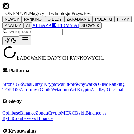
TOKENY.PL
Magazyn Technologii Przyszłości
NEWSY
RANKINGI
GIEŁDY
ZARABIANIE
PODATKI
FIRMY
AI BAZA
🏢 FIRMY AI
ANALIZY
AI
SŁOWNIK
ŁADOWANIE DANYCH RYNKOWYCH...
🏛️
Platforma
Strona Główna
Kursy Kryptowalut
Porównywarka Giełd
Ranking
TOP 100
Airdropy (Gratis)
Wiadomości Krypto
Analizy On-Chain
💱
Giełdy
Coinbase
Binance
ZondaCrypto
MEXC
Bybit
Binance vs
Bybit
Coinbase vs Binance
🪙
Kryptowaluty