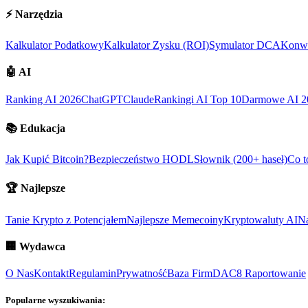
⚡
Narzędzia
Kalkulator Podatkowy
Kalkulator Zysku (ROI)
Symulator DCA
Konwe
🤖
AI
Ranking AI 2026
ChatGPT
Claude
Rankingi AI Top 10
Darmowe AI 2
📚
Edukacja
Jak Kupić Bitcoin?
Bezpieczeństwo HODL
Słownik (200+ haseł)
Co t
🏆
Najlepsze
Tanie Krypto z Potencjałem
Najlepsze Memecoiny
Kryptowaluty AI
Na
🏢
Wydawca
O Nas
Kontakt
Regulamin
Prywatność
Baza Firm
DAC8 Raportowanie
Popularne wyszukiwania: