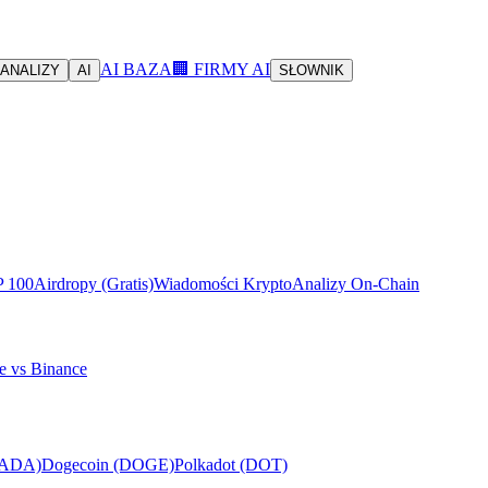
AI BAZA
🏢 FIRMY AI
ANALIZY
AI
SŁOWNIK
P 100
Airdropy (Gratis)
Wiadomości Krypto
Analizy On-Chain
e vs Binance
(ADA)
Dogecoin (DOGE)
Polkadot (DOT)