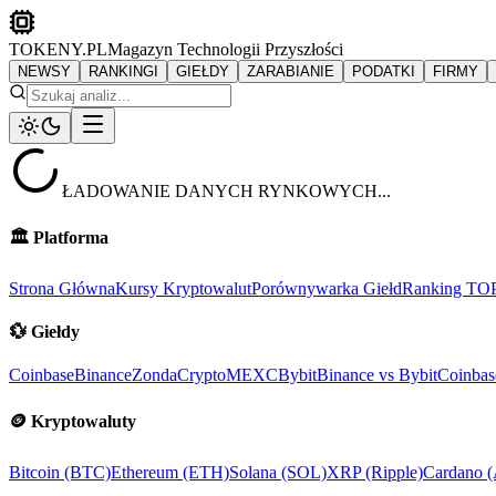
TOKENY.PL
Magazyn Technologii Przyszłości
NEWSY
RANKINGI
GIEŁDY
ZARABIANIE
PODATKI
FIRMY
ŁADOWANIE DANYCH RYNKOWYCH...
🏛️
Platforma
Strona Główna
Kursy Kryptowalut
Porównywarka Giełd
Ranking TO
💱
Giełdy
Coinbase
Binance
ZondaCrypto
MEXC
Bybit
Binance vs Bybit
Coinbas
🪙
Kryptowaluty
Bitcoin (BTC)
Ethereum (ETH)
Solana (SOL)
XRP (Ripple)
Cardano 