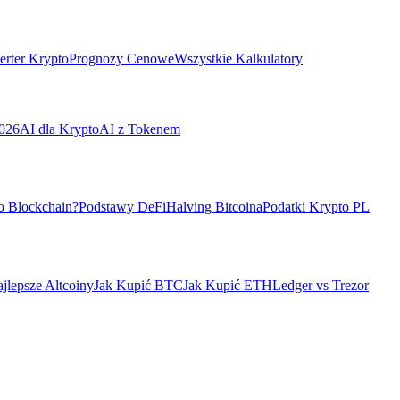
rter Krypto
Prognozy Cenowe
Wszystkie Kalkulatory
026
AI dla Krypto
AI z Tokenem
o Blockchain?
Podstawy DeFi
Halving Bitcoina
Podatki Krypto PL
jlepsze Altcoiny
Jak Kupić BTC
Jak Kupić ETH
Ledger vs Trezor