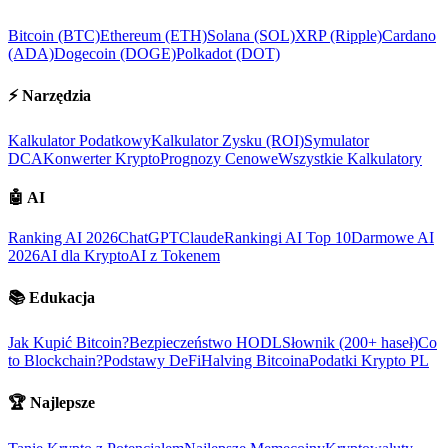
Bitcoin (BTC)
Ethereum (ETH)
Solana (SOL)
XRP (Ripple)
Cardano
(ADA)
Dogecoin (DOGE)
Polkadot (DOT)
⚡
Narzędzia
Kalkulator Podatkowy
Kalkulator Zysku (ROI)
Symulator
DCA
Konwerter Krypto
Prognozy Cenowe
Wszystkie Kalkulatory
🤖
AI
Ranking AI 2026
ChatGPT
Claude
Rankingi AI Top 10
Darmowe AI
2026
AI dla Krypto
AI z Tokenem
📚
Edukacja
Jak Kupić Bitcoin?
Bezpieczeństwo HODL
Słownik (200+ haseł)
Co
to Blockchain?
Podstawy DeFi
Halving Bitcoina
Podatki Krypto PL
🏆
Najlepsze