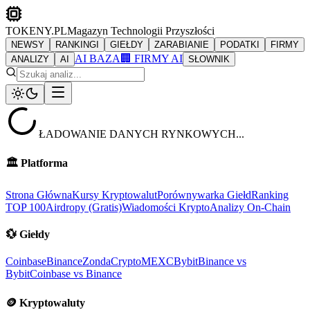
TOKENY.PL
Magazyn Technologii Przyszłości
NEWSY
RANKINGI
GIEŁDY
ZARABIANIE
PODATKI
FIRMY
AI BAZA
🏢 FIRMY AI
ANALIZY
AI
SŁOWNIK
ŁADOWANIE DANYCH RYNKOWYCH...
🏛️
Platforma
Strona Główna
Kursy Kryptowalut
Porównywarka Giełd
Ranking
TOP 100
Airdropy (Gratis)
Wiadomości Krypto
Analizy On-Chain
💱
Giełdy
Coinbase
Binance
ZondaCrypto
MEXC
Bybit
Binance vs
Bybit
Coinbase vs Binance
🪙
Kryptowaluty