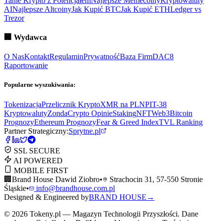
Tanie Krypto z Potencjałem
Najlepsze Memecoiny
Kryptowaluty
AI
Najlepsze Altcoiny
Jak Kupić BTC
Jak Kupić ETH
Ledger vs
Trezor
🏢
Wydawca
O Nas
Kontakt
Regulamin
Prywatność
Baza Firm
DAC8
Raportowanie
Popularne wyszukiwania:
Tokenizacja
Przelicznik Krypto
XMR na PLN
PIT-38
Kryptowaluty
ZondaCrypto Opinie
Staking
NFT
Web3
Bitcoin
Prognozy
Ethereum Prognozy
Fear & Greed Index
TVL Ranking
Partner Strategiczny:
Sprytne.pl
SSL SECURE
AI POWERED
MOBILE FIRST
🏢
Brand House Dawid Ziobro
•
Strachocin 31, 57-550 Stronie
Śląskie
•
info@brandhouse.com.pl
Designed & Engineered by
BRAND HOUSE
→
©
2026
Tokeny.pl — Magazyn Technologii Przyszłości. Dane