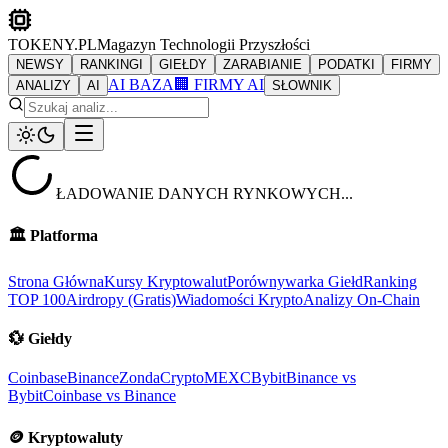
TOKENY.PL
Magazyn Technologii Przyszłości
NEWSY
RANKINGI
GIEŁDY
ZARABIANIE
PODATKI
FIRMY
AI BAZA
🏢 FIRMY AI
ANALIZY
AI
SŁOWNIK
ŁADOWANIE DANYCH RYNKOWYCH...
🏛️
Platforma
Strona Główna
Kursy Kryptowalut
Porównywarka Giełd
Ranking
TOP 100
Airdropy (Gratis)
Wiadomości Krypto
Analizy On-Chain
💱
Giełdy
Coinbase
Binance
ZondaCrypto
MEXC
Bybit
Binance vs
Bybit
Coinbase vs Binance
🪙
Kryptowaluty