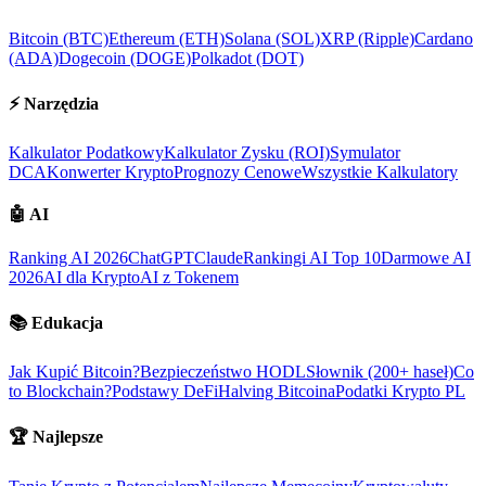
Bitcoin (BTC)
Ethereum (ETH)
Solana (SOL)
XRP (Ripple)
Cardano
(ADA)
Dogecoin (DOGE)
Polkadot (DOT)
⚡
Narzędzia
Kalkulator Podatkowy
Kalkulator Zysku (ROI)
Symulator
DCA
Konwerter Krypto
Prognozy Cenowe
Wszystkie Kalkulatory
🤖
AI
Ranking AI 2026
ChatGPT
Claude
Rankingi AI Top 10
Darmowe AI
2026
AI dla Krypto
AI z Tokenem
📚
Edukacja
Jak Kupić Bitcoin?
Bezpieczeństwo HODL
Słownik (200+ haseł)
Co
to Blockchain?
Podstawy DeFi
Halving Bitcoina
Podatki Krypto PL
🏆
Najlepsze