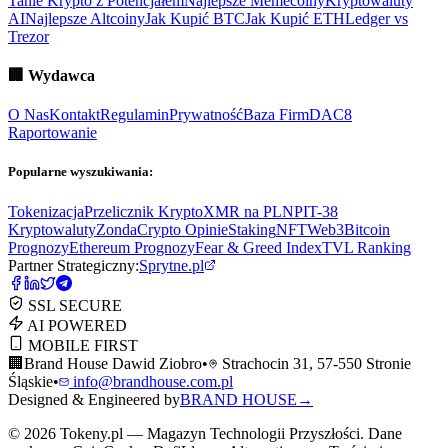
Tanie Krypto z Potencjałem
Najlepsze Memecoiny
Kryptowaluty
AI
Najlepsze Altcoiny
Jak Kupić BTC
Jak Kupić ETH
Ledger vs
Trezor
🏢
Wydawca
O Nas
Kontakt
Regulamin
Prywatność
Baza Firm
DAC8
Raportowanie
Popularne wyszukiwania:
Tokenizacja
Przelicznik Krypto
XMR na PLN
PIT-38
Kryptowaluty
ZondaCrypto Opinie
Staking
NFT
Web3
Bitcoin
Prognozy
Ethereum Prognozy
Fear & Greed Index
TVL Ranking
Partner Strategiczny:
Sprytne.pl
SSL SECURE
AI POWERED
MOBILE FIRST
🏢
Brand House Dawid Ziobro
•
Strachocin 31, 57-550 Stronie
Śląskie
•
info@brandhouse.com.pl
Designed & Engineered by
BRAND HOUSE
→
©
2026
Tokeny.pl — Magazyn Technologii Przyszłości. Dane