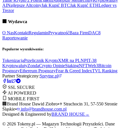
Tanie Krypto z Potencjałem
Najlepsze Memecoiny
Kryptowaluty
AI
Najlepsze Altcoiny
Jak Kupić BTC
Jak Kupić ETH
Ledger vs
Trezor
🏢
Wydawca
O Nas
Kontakt
Regulamin
Prywatność
Baza Firm
DAC8
Raportowanie
Popularne wyszukiwania:
Tokenizacja
Przelicznik Krypto
XMR na PLN
PIT-38
Kryptowaluty
ZondaCrypto Opinie
Staking
NFT
Web3
Bitcoin
Prognozy
Ethereum Prognozy
Fear & Greed Index
TVL Ranking
Partner Strategiczny:
Sprytne.pl
SSL SECURE
AI POWERED
MOBILE FIRST
🏢
Brand House Dawid Ziobro
•
Strachocin 31, 57-550 Stronie
Śląskie
•
info@brandhouse.com.pl
Designed & Engineered by
BRAND HOUSE
→
©
2026
Tokeny.pl — Magazyn Technologii Przyszłości. Dane