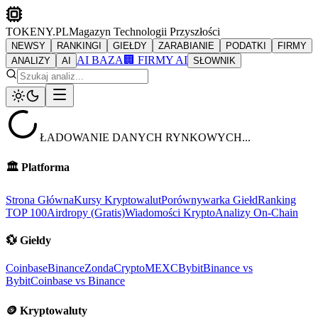
TOKENY.PL
Magazyn Technologii Przyszłości
NEWSY
RANKINGI
GIEŁDY
ZARABIANIE
PODATKI
FIRMY
AI BAZA
🏢 FIRMY AI
ANALIZY
AI
SŁOWNIK
ŁADOWANIE DANYCH RYNKOWYCH...
🏛️
Platforma
Strona Główna
Kursy Kryptowalut
Porównywarka Giełd
Ranking
TOP 100
Airdropy (Gratis)
Wiadomości Krypto
Analizy On-Chain
💱
Giełdy
Coinbase
Binance
ZondaCrypto
MEXC
Bybit
Binance vs
Bybit
Coinbase vs Binance
🪙
Kryptowaluty