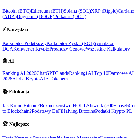
Bitcoin (BTC)
Ethereum (ETH)
Solana (SOL)
XRP (Ripple)
Cardano
(ADA)
Dogecoin (DOGE)
Polkadot (DOT)
⚡
Narzędzia
Kalkulator Podatkowy
Kalkulator Zysku (ROI)
Symulator
DCA
Konwerter Krypto
Prognozy Cenowe
Wszystkie Kalkulatory
🤖
AI
Ranking AI 2026
ChatGPT
Claude
Rankingi AI Top 10
Darmowe AI
2026
AI dla Krypto
AI z Tokenem
📚
Edukacja
Jak Kupić Bitcoin?
Bezpieczeństwo HODL
Słownik (200+ haseł)
Co
to Blockchain?
Podstawy DeFi
Halving Bitcoina
Podatki Krypto PL
🏆
Najlepsze