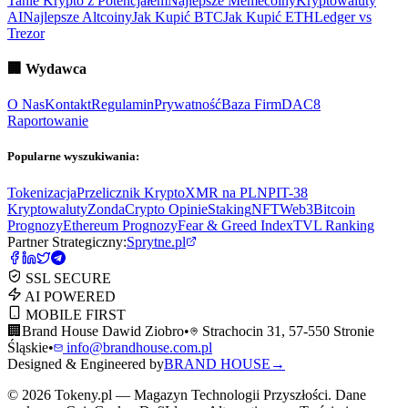
Tanie Krypto z Potencjałem
Najlepsze Memecoiny
Kryptowaluty
AI
Najlepsze Altcoiny
Jak Kupić BTC
Jak Kupić ETH
Ledger vs
Trezor
🏢
Wydawca
O Nas
Kontakt
Regulamin
Prywatność
Baza Firm
DAC8
Raportowanie
Popularne wyszukiwania:
Tokenizacja
Przelicznik Krypto
XMR na PLN
PIT-38
Kryptowaluty
ZondaCrypto Opinie
Staking
NFT
Web3
Bitcoin
Prognozy
Ethereum Prognozy
Fear & Greed Index
TVL Ranking
Partner Strategiczny:
Sprytne.pl
SSL SECURE
AI POWERED
MOBILE FIRST
🏢
Brand House Dawid Ziobro
•
Strachocin 31, 57-550 Stronie
Śląskie
•
info@brandhouse.com.pl
Designed & Engineered by
BRAND HOUSE
→
©
2026
Tokeny.pl — Magazyn Technologii Przyszłości. Dane