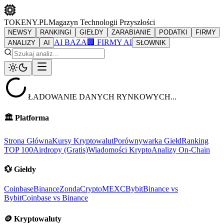
TOKENY.PL
Magazyn Technologii Przyszłości
NEWSY
RANKINGI
GIEŁDY
ZARABIANIE
PODATKI
FIRMY
AI BAZA
🏢 FIRMY AI
ANALIZY
AI
SŁOWNIK
ŁADOWANIE DANYCH RYNKOWYCH...
🏛️
Platforma
Strona Główna
Kursy Kryptowalut
Porównywarka Giełd
Ranking
TOP 100
Airdropy (Gratis)
Wiadomości Krypto
Analizy On-Chain
💱
Giełdy
Coinbase
Binance
ZondaCrypto
MEXC
Bybit
Binance vs
Bybit
Coinbase vs Binance
🪙
Kryptowaluty