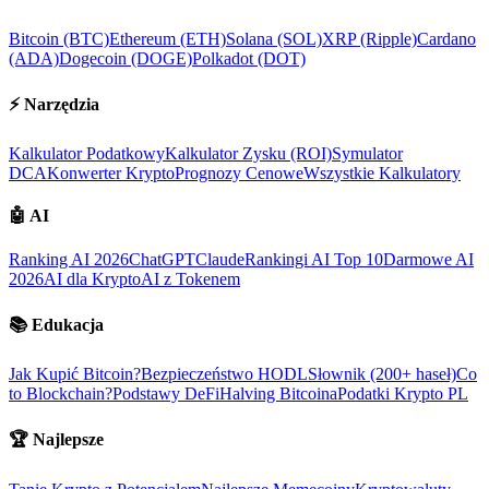
Bitcoin (BTC)
Ethereum (ETH)
Solana (SOL)
XRP (Ripple)
Cardano
(ADA)
Dogecoin (DOGE)
Polkadot (DOT)
⚡
Narzędzia
Kalkulator Podatkowy
Kalkulator Zysku (ROI)
Symulator
DCA
Konwerter Krypto
Prognozy Cenowe
Wszystkie Kalkulatory
🤖
AI
Ranking AI 2026
ChatGPT
Claude
Rankingi AI Top 10
Darmowe AI
2026
AI dla Krypto
AI z Tokenem
📚
Edukacja
Jak Kupić Bitcoin?
Bezpieczeństwo HODL
Słownik (200+ haseł)
Co
to Blockchain?
Podstawy DeFi
Halving Bitcoina
Podatki Krypto PL
🏆
Najlepsze