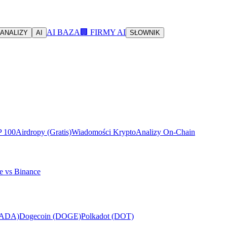
AI BAZA
🏢 FIRMY AI
ANALIZY
AI
SŁOWNIK
P 100
Airdropy (Gratis)
Wiadomości Krypto
Analizy On-Chain
e vs Binance
(ADA)
Dogecoin (DOGE)
Polkadot (DOT)