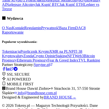
Tanie Krypto z Potencjałem
Najlepsze Memecoiny
Kryptowaluty
AI
Najlepsze Altcoiny
Jak Kupić BTC
Jak Kupić ETH
Ledger vs
Trezor
🏢
Wydawca
O Nas
Kontakt
Regulamin
Prywatność
Baza Firm
DAC8
Raportowanie
Popularne wyszukiwania:
Tokenizacja
Przelicznik Krypto
XMR na PLN
PIT-38
Kryptowaluty
ZondaCrypto Opinie
Staking
NFT
Web3
Bitcoin
Prognozy
Ethereum Prognozy
Fear & Greed Index
TVL Ranking
Partner Strategiczny:
Sprytne.pl
SSL SECURE
AI POWERED
MOBILE FIRST
🏢
Brand House Dawid Ziobro
•
Strachocin 31, 57-550 Stronie
Śląskie
•
info@brandhouse.com.pl
Designed & Engineered by
BRAND HOUSE
→
©
2026
Tokeny.pl — Magazyn Technologii Przyszłości. Dane