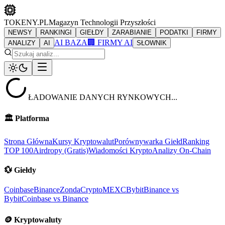
TOKENY.PL
Magazyn Technologii Przyszłości
NEWSY
RANKINGI
GIEŁDY
ZARABIANIE
PODATKI
FIRMY
AI BAZA
🏢 FIRMY AI
ANALIZY
AI
SŁOWNIK
ŁADOWANIE DANYCH RYNKOWYCH...
🏛️
Platforma
Strona Główna
Kursy Kryptowalut
Porównywarka Giełd
Ranking
TOP 100
Airdropy (Gratis)
Wiadomości Krypto
Analizy On-Chain
💱
Giełdy
Coinbase
Binance
ZondaCrypto
MEXC
Bybit
Binance vs
Bybit
Coinbase vs Binance
🪙
Kryptowaluty