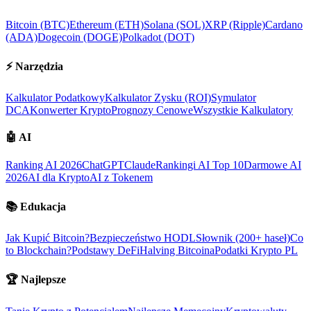
Bitcoin (BTC)
Ethereum (ETH)
Solana (SOL)
XRP (Ripple)
Cardano
(ADA)
Dogecoin (DOGE)
Polkadot (DOT)
⚡
Narzędzia
Kalkulator Podatkowy
Kalkulator Zysku (ROI)
Symulator
DCA
Konwerter Krypto
Prognozy Cenowe
Wszystkie Kalkulatory
🤖
AI
Ranking AI 2026
ChatGPT
Claude
Rankingi AI Top 10
Darmowe AI
2026
AI dla Krypto
AI z Tokenem
📚
Edukacja
Jak Kupić Bitcoin?
Bezpieczeństwo HODL
Słownik (200+ haseł)
Co
to Blockchain?
Podstawy DeFi
Halving Bitcoina
Podatki Krypto PL
🏆
Najlepsze