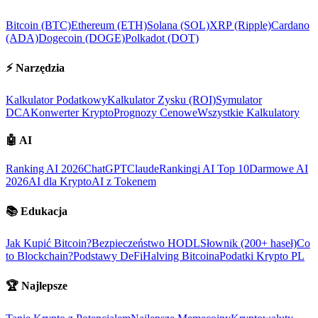
Bitcoin (BTC)
Ethereum (ETH)
Solana (SOL)
XRP (Ripple)
Cardano
(ADA)
Dogecoin (DOGE)
Polkadot (DOT)
⚡
Narzędzia
Kalkulator Podatkowy
Kalkulator Zysku (ROI)
Symulator
DCA
Konwerter Krypto
Prognozy Cenowe
Wszystkie Kalkulatory
🤖
AI
Ranking AI 2026
ChatGPT
Claude
Rankingi AI Top 10
Darmowe AI
2026
AI dla Krypto
AI z Tokenem
📚
Edukacja
Jak Kupić Bitcoin?
Bezpieczeństwo HODL
Słownik (200+ haseł)
Co
to Blockchain?
Podstawy DeFi
Halving Bitcoina
Podatki Krypto PL
🏆
Najlepsze