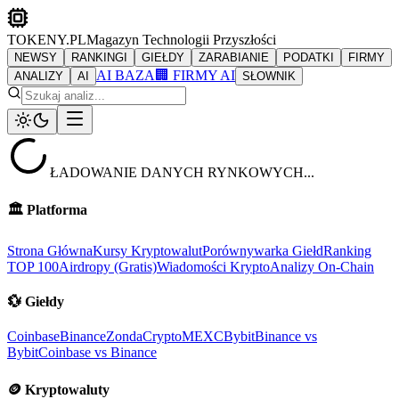
TOKENY.PL
Magazyn Technologii Przyszłości
NEWSY
RANKINGI
GIEŁDY
ZARABIANIE
PODATKI
FIRMY
AI BAZA
🏢 FIRMY AI
ANALIZY
AI
SŁOWNIK
ŁADOWANIE DANYCH RYNKOWYCH...
🏛️
Platforma
Strona Główna
Kursy Kryptowalut
Porównywarka Giełd
Ranking
TOP 100
Airdropy (Gratis)
Wiadomości Krypto
Analizy On-Chain
💱
Giełdy
Coinbase
Binance
ZondaCrypto
MEXC
Bybit
Binance vs
Bybit
Coinbase vs Binance
🪙
Kryptowaluty