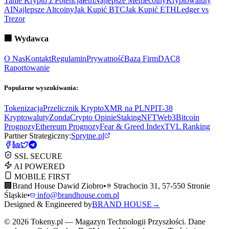
Tanie Krypto z Potencjałem
Najlepsze Memecoiny
Kryptowaluty
AI
Najlepsze Altcoiny
Jak Kupić BTC
Jak Kupić ETH
Ledger vs
Trezor
🏢
Wydawca
O Nas
Kontakt
Regulamin
Prywatność
Baza Firm
DAC8
Raportowanie
Popularne wyszukiwania:
Tokenizacja
Przelicznik Krypto
XMR na PLN
PIT-38
Kryptowaluty
ZondaCrypto Opinie
Staking
NFT
Web3
Bitcoin
Prognozy
Ethereum Prognozy
Fear & Greed Index
TVL Ranking
Partner Strategiczny:
Sprytne.pl
SSL SECURE
AI POWERED
MOBILE FIRST
🏢
Brand House Dawid Ziobro
•
Strachocin 31, 57-550 Stronie
Śląskie
•
info@brandhouse.com.pl
Designed & Engineered by
BRAND HOUSE
→
©
2026
Tokeny.pl — Magazyn Technologii Przyszłości. Dane