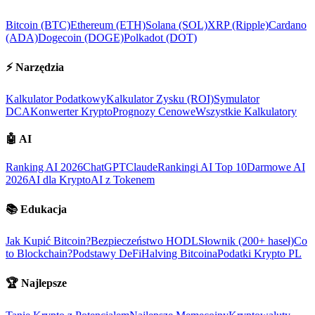
Bitcoin (BTC)
Ethereum (ETH)
Solana (SOL)
XRP (Ripple)
Cardano
(ADA)
Dogecoin (DOGE)
Polkadot (DOT)
⚡
Narzędzia
Kalkulator Podatkowy
Kalkulator Zysku (ROI)
Symulator
DCA
Konwerter Krypto
Prognozy Cenowe
Wszystkie Kalkulatory
🤖
AI
Ranking AI 2026
ChatGPT
Claude
Rankingi AI Top 10
Darmowe AI
2026
AI dla Krypto
AI z Tokenem
📚
Edukacja
Jak Kupić Bitcoin?
Bezpieczeństwo HODL
Słownik (200+ haseł)
Co
to Blockchain?
Podstawy DeFi
Halving Bitcoina
Podatki Krypto PL
🏆
Najlepsze