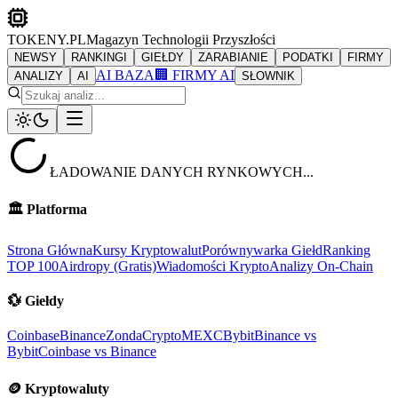
TOKENY.PL
Magazyn Technologii Przyszłości
NEWSY
RANKINGI
GIEŁDY
ZARABIANIE
PODATKI
FIRMY
AI BAZA
🏢 FIRMY AI
ANALIZY
AI
SŁOWNIK
ŁADOWANIE DANYCH RYNKOWYCH...
🏛️
Platforma
Strona Główna
Kursy Kryptowalut
Porównywarka Giełd
Ranking
TOP 100
Airdropy (Gratis)
Wiadomości Krypto
Analizy On-Chain
💱
Giełdy
Coinbase
Binance
ZondaCrypto
MEXC
Bybit
Binance vs
Bybit
Coinbase vs Binance
🪙
Kryptowaluty