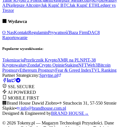
Tanie Krypto z Potencjałem
Najlepsze Memecoiny
Kryptowaluty
AI
Najlepsze Altcoiny
Jak Kupić BTC
Jak Kupić ETH
Ledger vs
Trezor
🏢
Wydawca
O Nas
Kontakt
Regulamin
Prywatność
Baza Firm
DAC8
Raportowanie
Popularne wyszukiwania:
Tokenizacja
Przelicznik Krypto
XMR na PLN
PIT-38
Kryptowaluty
ZondaCrypto Opinie
Staking
NFT
Web3
Bitcoin
Prognozy
Ethereum Prognozy
Fear & Greed Index
TVL Ranking
Partner Strategiczny:
Sprytne.pl
SSL SECURE
AI POWERED
MOBILE FIRST
🏢
Brand House Dawid Ziobro
•
Strachocin 31, 57-550 Stronie
Śląskie
•
info@brandhouse.com.pl
Designed & Engineered by
BRAND HOUSE
→
©
2026
Tokeny.pl — Magazyn Technologii Przyszłości. Dane