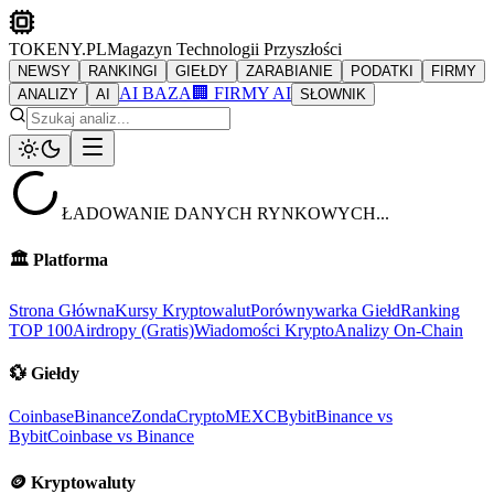
TOKENY.PL
Magazyn Technologii Przyszłości
NEWSY
RANKINGI
GIEŁDY
ZARABIANIE
PODATKI
FIRMY
AI BAZA
🏢 FIRMY AI
ANALIZY
AI
SŁOWNIK
ŁADOWANIE DANYCH RYNKOWYCH...
🏛️
Platforma
Strona Główna
Kursy Kryptowalut
Porównywarka Giełd
Ranking
TOP 100
Airdropy (Gratis)
Wiadomości Krypto
Analizy On-Chain
💱
Giełdy
Coinbase
Binance
ZondaCrypto
MEXC
Bybit
Binance vs
Bybit
Coinbase vs Binance
🪙
Kryptowaluty