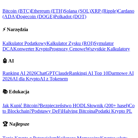
Bitcoin (BTC)
Ethereum (ETH)
Solana (SOL)
XRP (Ripple)
Cardano
(ADA)
Dogecoin (DOGE)
Polkadot (DOT)
⚡
Narzędzia
Kalkulator Podatkowy
Kalkulator Zysku (ROI)
Symulator
DCA
Konwerter Krypto
Prognozy Cenowe
Wszystkie Kalkulatory
🤖
AI
Ranking AI 2026
ChatGPT
Claude
Rankingi AI Top 10
Darmowe AI
2026
AI dla Krypto
AI z Tokenem
📚
Edukacja
Jak Kupić Bitcoin?
Bezpieczeństwo HODL
Słownik (200+ haseł)
Co
to Blockchain?
Podstawy DeFi
Halving Bitcoina
Podatki Krypto PL
🏆
Najlepsze