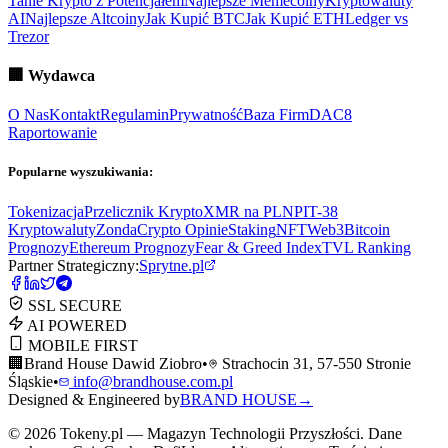
Tanie Krypto z Potencjałem
Najlepsze Memecoiny
Kryptowaluty
AI
Najlepsze Altcoiny
Jak Kupić BTC
Jak Kupić ETH
Ledger vs
Trezor
🏢
Wydawca
O Nas
Kontakt
Regulamin
Prywatność
Baza Firm
DAC8
Raportowanie
Popularne wyszukiwania:
Tokenizacja
Przelicznik Krypto
XMR na PLN
PIT-38
Kryptowaluty
ZondaCrypto Opinie
Staking
NFT
Web3
Bitcoin
Prognozy
Ethereum Prognozy
Fear & Greed Index
TVL Ranking
Partner Strategiczny:
Sprytne.pl
SSL SECURE
AI POWERED
MOBILE FIRST
🏢
Brand House Dawid Ziobro
•
Strachocin 31, 57-550 Stronie
Śląskie
•
info@brandhouse.com.pl
Designed & Engineered by
BRAND HOUSE
→
©
2026
Tokeny.pl — Magazyn Technologii Przyszłości. Dane