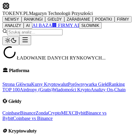
TOKENY.PL
Magazyn Technologii Przyszłości
NEWSY
RANKINGI
GIEŁDY
ZARABIANIE
PODATKI
FIRMY
AI BAZA
🏢 FIRMY AI
ANALIZY
AI
SŁOWNIK
ŁADOWANIE DANYCH RYNKOWYCH...
🏛️
Platforma
Strona Główna
Kursy Kryptowalut
Porównywarka Giełd
Ranking
TOP 100
Airdropy (Gratis)
Wiadomości Krypto
Analizy On-Chain
💱
Giełdy
Coinbase
Binance
ZondaCrypto
MEXC
Bybit
Binance vs
Bybit
Coinbase vs Binance
🪙
Kryptowaluty