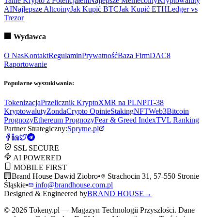
Tanie Krypto z Potencjałem
Najlepsze Memecoiny
Kryptowaluty
AI
Najlepsze Altcoiny
Jak Kupić BTC
Jak Kupić ETH
Ledger vs
Trezor
🏢
Wydawca
O Nas
Kontakt
Regulamin
Prywatność
Baza Firm
DAC8
Raportowanie
Popularne wyszukiwania:
Tokenizacja
Przelicznik Krypto
XMR na PLN
PIT-38
Kryptowaluty
ZondaCrypto Opinie
Staking
NFT
Web3
Bitcoin
Prognozy
Ethereum Prognozy
Fear & Greed Index
TVL Ranking
Partner Strategiczny:
Sprytne.pl
SSL SECURE
AI POWERED
MOBILE FIRST
🏢
Brand House Dawid Ziobro
•
Strachocin 31, 57-550 Stronie
Śląskie
•
info@brandhouse.com.pl
Designed & Engineered by
BRAND HOUSE
→
©
2026
Tokeny.pl — Magazyn Technologii Przyszłości. Dane