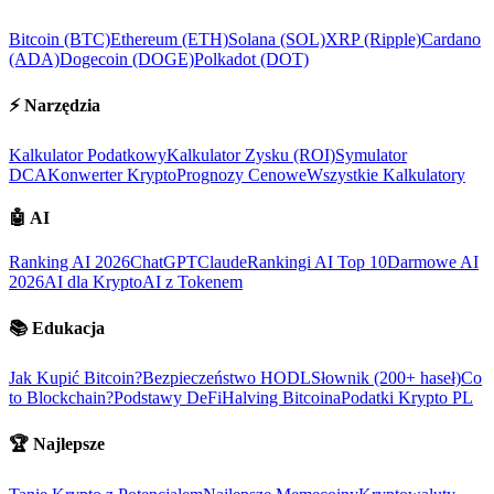
Bitcoin (BTC)
Ethereum (ETH)
Solana (SOL)
XRP (Ripple)
Cardano
(ADA)
Dogecoin (DOGE)
Polkadot (DOT)
⚡
Narzędzia
Kalkulator Podatkowy
Kalkulator Zysku (ROI)
Symulator
DCA
Konwerter Krypto
Prognozy Cenowe
Wszystkie Kalkulatory
🤖
AI
Ranking AI 2026
ChatGPT
Claude
Rankingi AI Top 10
Darmowe AI
2026
AI dla Krypto
AI z Tokenem
📚
Edukacja
Jak Kupić Bitcoin?
Bezpieczeństwo HODL
Słownik (200+ haseł)
Co
to Blockchain?
Podstawy DeFi
Halving Bitcoina
Podatki Krypto PL
🏆
Najlepsze