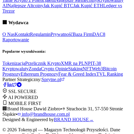
Tanie Krypto z Potencjałem
Najlepsze Memecoiny
Kryptowaluty
AI
Najlepsze Altcoiny
Jak Kupić BTC
Jak Kupić ETH
Ledger vs
Trezor
🏢
Wydawca
O Nas
Kontakt
Regulamin
Prywatność
Baza Firm
DAC8
Raportowanie
Popularne wyszukiwania:
Tokenizacja
Przelicznik Krypto
XMR na PLN
PIT-38
Kryptowaluty
ZondaCrypto Opinie
Staking
NFT
Web3
Bitcoin
Prognozy
Ethereum Prognozy
Fear & Greed Index
TVL Ranking
Partner Strategiczny:
Sprytne.pl
SSL SECURE
AI POWERED
MOBILE FIRST
🏢
Brand House Dawid Ziobro
•
Strachocin 31, 57-550 Stronie
Śląskie
•
info@brandhouse.com.pl
Designed & Engineered by
BRAND HOUSE
→
©
2026
Tokeny.pl — Magazyn Technologii Przyszłości. Dane