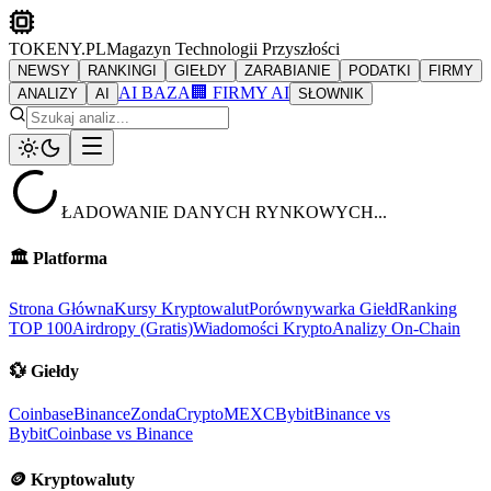
TOKENY.PL
Magazyn Technologii Przyszłości
NEWSY
RANKINGI
GIEŁDY
ZARABIANIE
PODATKI
FIRMY
AI BAZA
🏢 FIRMY AI
ANALIZY
AI
SŁOWNIK
ŁADOWANIE DANYCH RYNKOWYCH...
🏛️
Platforma
Strona Główna
Kursy Kryptowalut
Porównywarka Giełd
Ranking
TOP 100
Airdropy (Gratis)
Wiadomości Krypto
Analizy On-Chain
💱
Giełdy
Coinbase
Binance
ZondaCrypto
MEXC
Bybit
Binance vs
Bybit
Coinbase vs Binance
🪙
Kryptowaluty