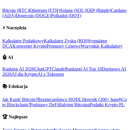
Bitcoin (BTC)
Ethereum (ETH)
Solana (SOL)
XRP (Ripple)
Cardano
(ADA)
Dogecoin (DOGE)
Polkadot (DOT)
⚡
Narzędzia
Kalkulator Podatkowy
Kalkulator Zysku (ROI)
Symulator
DCA
Konwerter Krypto
Prognozy Cenowe
Wszystkie Kalkulatory
🤖
AI
Ranking AI 2026
ChatGPT
Claude
Rankingi AI Top 10
Darmowe AI
2026
AI dla Krypto
AI z Tokenem
📚
Edukacja
Jak Kupić Bitcoin?
Bezpieczeństwo HODL
Słownik (200+ haseł)
Co
to Blockchain?
Podstawy DeFi
Halving Bitcoina
Podatki Krypto PL
🏆
Najlepsze