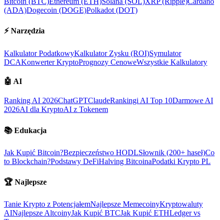
Bitcoin (BTC)
Ethereum (ETH)
Solana (SOL)
XRP (Ripple)
Cardano
(ADA)
Dogecoin (DOGE)
Polkadot (DOT)
⚡
Narzędzia
Kalkulator Podatkowy
Kalkulator Zysku (ROI)
Symulator
DCA
Konwerter Krypto
Prognozy Cenowe
Wszystkie Kalkulatory
🤖
AI
Ranking AI 2026
ChatGPT
Claude
Rankingi AI Top 10
Darmowe AI
2026
AI dla Krypto
AI z Tokenem
📚
Edukacja
Jak Kupić Bitcoin?
Bezpieczeństwo HODL
Słownik (200+ haseł)
Co
to Blockchain?
Podstawy DeFi
Halving Bitcoina
Podatki Krypto PL
🏆
Najlepsze
Tanie Krypto z Potencjałem
Najlepsze Memecoiny
Kryptowaluty
AI
Najlepsze Altcoiny
Jak Kupić BTC
Jak Kupić ETH
Ledger vs