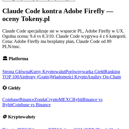
Claude Code kontra Adobe Firefly —
oceny Tokeny.pl
Claude Code specjalizuje sie w wsparcie PL, Adobe Firefly w UX.
Ogolna ocena: 9.4 vs 8.3/10. Claude Code wygrywa 4 z 6 kategorii.
Cena: Adobe Firefly ma bezplatny plan, Claude Code od 89
PLN/msc.
🏛️
Platforma
Strona Główna
Kursy Kryptowalut
Porównywarka Giełd
Ranking
TOP 100
Airdropy (Gratis)
Wiadomości Krypto
Analizy On-Chain
💱
Giełdy
Coinbase
Binance
ZondaCrypto
MEXC
Bybit
Binance vs
Bybit
Coinbase vs Binance
🪙
Kryptowaluty