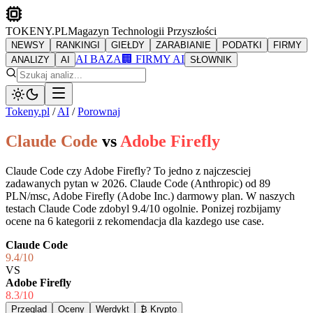
TOKENY.PL
Magazyn Technologii Przyszłości
NEWSY
RANKINGI
GIEŁDY
ZARABIANIE
PODATKI
FIRMY
AI BAZA
🏢 FIRMY AI
ANALIZY
AI
SŁOWNIK
Tokeny.pl
/
AI
/
Porownaj
Claude Code
vs
Adobe Firefly
Claude Code czy Adobe Firefly? To jedno z najczesciej
zadawanych pytan w 2026. Claude Code (Anthropic) od 89
PLN/msc, Adobe Firefly (Adobe Inc.) darmowy plan. W naszych
testach Claude Code zdobyl 9.4/10 ogolnie. Ponizej rozbijamy
ocene na 6 kategorii z rekomendacja dla kazdego use case.
Claude Code
9.4
/10
VS
Adobe Firefly
8.3
/10
Przeglad
Oceny
Werdykt
₿ Krypto