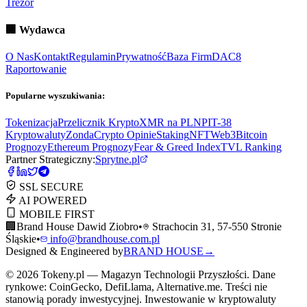
Trezor
🏢
Wydawca
O Nas
Kontakt
Regulamin
Prywatność
Baza Firm
DAC8
Raportowanie
Popularne wyszukiwania:
Tokenizacja
Przelicznik Krypto
XMR na PLN
PIT-38
Kryptowaluty
ZondaCrypto Opinie
Staking
NFT
Web3
Bitcoin
Prognozy
Ethereum Prognozy
Fear & Greed Index
TVL Ranking
Partner Strategiczny:
Sprytne.pl
SSL SECURE
AI POWERED
MOBILE FIRST
🏢
Brand House Dawid Ziobro
•
Strachocin 31, 57-550 Stronie
Śląskie
•
info@brandhouse.com.pl
Designed & Engineered by
BRAND HOUSE
→
©
2026
Tokeny.pl — Magazyn Technologii Przyszłości. Dane
rynkowe: CoinGecko, DefiLlama, Alternative.me. Treści nie
stanowią porady inwestycyjnej. Inwestowanie w kryptowaluty